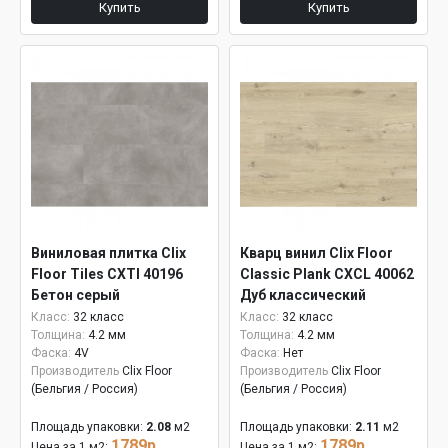
Купить
Купить
Виниловая плитка Clix
Кварц винил Clix Floor
Floor Tiles CXTI 40196
Classic Plank CXCL 40062
Бетон серый
Дуб классический
шлифованный
бежевый
Класс:
32 класс
Класс:
32 класс
Толщина:
4.2 мм
Толщина:
4.2 мм
Фаска:
4V
Фаска:
Нет
Производитель
Clix Floor
Производитель
Clix Floor
(Бельгия / Россия)
(Бельгия / Россия)
Площадь упаковки:
2.08
м2
Площадь упаковки:
2.11
м2
1789р.
1789р.
Цена за 1 м2:
Цена за 1 м2: