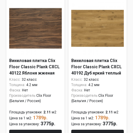
Виниловая плитка Clix
Виниловая плитка Clix
Floor Classic Plank CXCL
Floor Classic Plank CXCL
40122 Яблоня жженая
40192 Дуб яркий теплый
натуральный
Класс:
32 класс
Класс:
32 класс
Толщина:
4.2 мм
Толщина:
4.2 мм
Фаска:
Нет
Фаска:
Нет
Производитель
Clix Floor
Производитель
Clix Floor
(Бельгия / Россия)
(Бельгия / Россия)
Площадь упаковки:
2.11
м2
Площадь упаковки:
2.11
м2
1789р.
1789р.
Цена за 1 м2:
Цена за 1 м2:
3775р.
3775р.
Цена за упаковку:
Цена за упаковку: