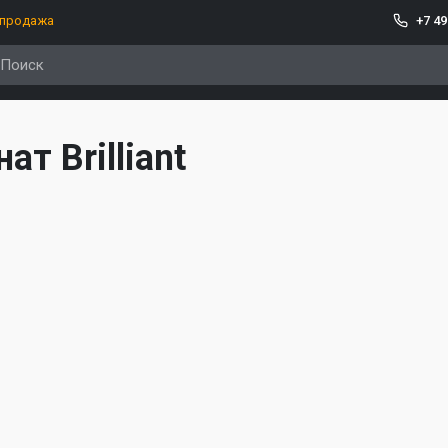
спродажа
+7 49
ат Brilliant