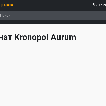
спродажа
+7 49
ат Kronopol Aurum