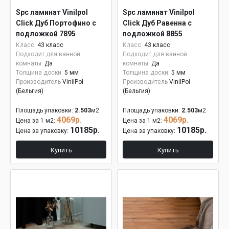
Spc ламинат Vinilpol
Spc ламинат Vinilpol
Click Дуб Портофино с
Click Дуб Равенна с
подложкой 7895
подложкой 8855
Класс:
43 класс
Класс:
43 класс
Подходит для ванной
Подходит для ванной
комнаты:
Да
комнаты:
Да
Толщина доски:
5 мм
Толщина доски:
5 мм
Производитель
VinilPol
Производитель
VinilPol
(Бельгия)
(Бельгия)
Площадь упаковки:
2.503
м2
Площадь упаковки:
2.503
м2
4069р.
4069р.
Цена за 1 м2:
Цена за 1 м2:
10185р.
10185р.
Цена за упаковку:
Цена за упаковку:
Купить
Купить