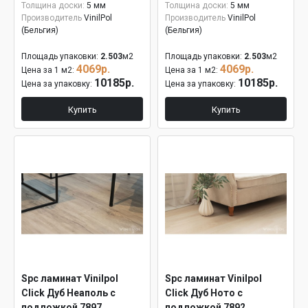
Толщина доски:
5 мм
Толщина доски:
5 мм
Производитель
VinilPol
Производитель
VinilPol
(Бельгия)
(Бельгия)
Площадь упаковки:
2.503
м2
Площадь упаковки:
2.503
м2
4069р.
4069р.
Цена за 1 м2:
Цена за 1 м2:
10185р.
10185р.
Цена за упаковку:
Цена за упаковку:
Купить
Купить
Spc ламинат Vinilpol
Spc ламинат Vinilpol
Click Дуб Неаполь с
Click Дуб Ното с
подложкой 7897
подложкой 7892