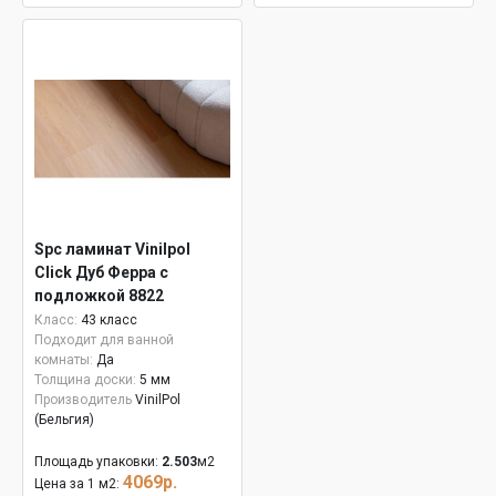
Spc ламинат Vinilpol
Click Дуб Ферра с
подложкой 8822
Класс:
43 класс
Подходит для ванной
комнаты:
Да
Толщина доски:
5 мм
Производитель
VinilPol
(Бельгия)
Площадь упаковки:
2.503
м2
4069р.
Цена за 1 м2: