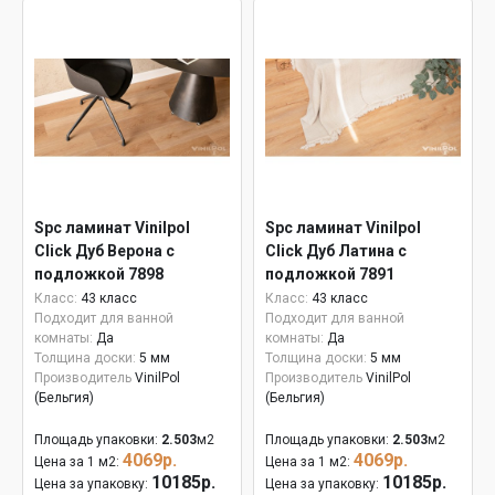
Spc ламинат Vinilpol
Spc ламинат Vinilpol
Click Дуб Верона с
Click Дуб Латина с
подложкой 7898
подложкой 7891
Класс:
43 класс
Класс:
43 класс
Подходит для ванной
Подходит для ванной
комнаты:
Да
комнаты:
Да
Толщина доски:
5 мм
Толщина доски:
5 мм
Производитель
VinilPol
Производитель
VinilPol
(Бельгия)
(Бельгия)
Площадь упаковки:
2.503
м2
Площадь упаковки:
2.503
м2
4069р.
4069р.
Цена за 1 м2:
Цена за 1 м2:
10185р.
10185р.
Цена за упаковку:
Цена за упаковку: