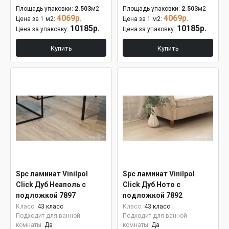
Площадь упаковки:
2.503
м2
Площадь упаковки:
2.503
м2
4069р.
4069р.
Цена за 1 м2:
Цена за 1 м2:
10185р.
10185р.
Цена за упаковку:
Цена за упаковку:
Купить
Купить
Spc ламинат Vinilpol
Spc ламинат Vinilpol
Click Дуб Неаполь с
Click Дуб Ното с
подложкой 7897
подложкой 7892
Класс:
43 класс
Класс:
43 класс
Подходит для ванной
Подходит для ванной
комнаты:
Да
комнаты:
Да