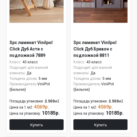
Spc ламинат Vinilpol
Spc ламинат Vinilpol
Click Дуб Асти с
Click Дуб Бравон с
подложкой 7889
подложкой 8811
Класс:
43 класс
Класс:
43 класс
Подходит для ванной
Подходит для ванной
комнаты:
Да
комнаты:
Да
Толщина доски:
5 мм
Толщина доски:
5 мм
Производитель
VinilPol
Производитель
VinilPol
(Бельгия)
(Бельгия)
Площадь упаковки:
2.503
м2
Площадь упаковки:
2.503
м2
4069р.
4069р.
Цена за 1 м2:
Цена за 1 м2:
10185р.
10185р.
Цена за упаковку:
Цена за упаковку:
Купить
Купить