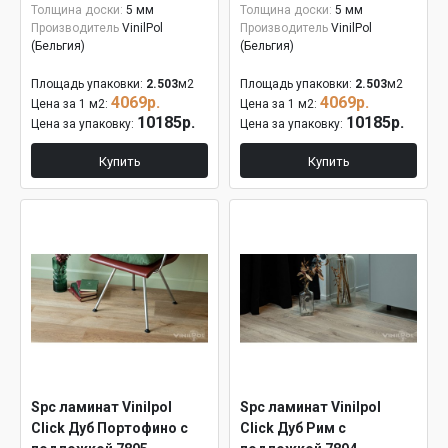
Толщина доски:
5 мм
Толщина доски:
5 мм
Производитель
VinilPol
Производитель
VinilPol
(Бельгия)
(Бельгия)
Площадь упаковки:
2.503
м2
Площадь упаковки:
2.503
м2
4069р.
4069р.
Цена за 1 м2:
Цена за 1 м2:
10185р.
10185р.
Цена за упаковку:
Цена за упаковку:
Купить
Купить
Spc ламинат Vinilpol
Spc ламинат Vinilpol
Click Дуб Портофино с
Click Дуб Рим с