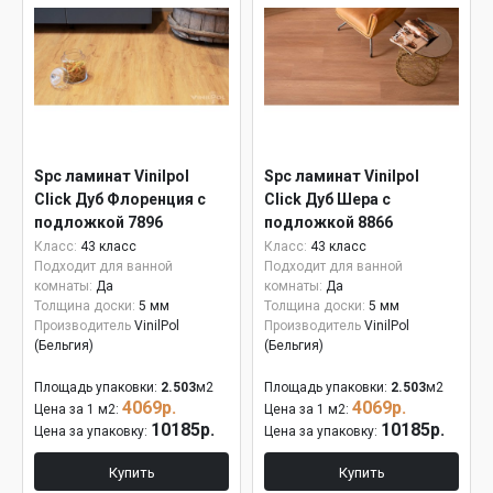
Spc ламинат Vinilpol
Spc ламинат Vinilpol
Click Дуб Флоренция с
Click Дуб Шера с
подложкой 7896
подложкой 8866
Класс:
43 класс
Класс:
43 класс
Подходит для ванной
Подходит для ванной
комнаты:
Да
комнаты:
Да
Толщина доски:
5 мм
Толщина доски:
5 мм
Производитель
VinilPol
Производитель
VinilPol
(Бельгия)
(Бельгия)
Площадь упаковки:
2.503
м2
Площадь упаковки:
2.503
м2
4069р.
4069р.
Цена за 1 м2:
Цена за 1 м2:
10185р.
10185р.
Цена за упаковку:
Цена за упаковку:
Купить
Купить