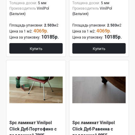
Толщина доски:
5 мм
Толщина доски:
5 мм
Производитель
VinilPol
Производитель
VinilPol
(Бельгия)
(Бельгия)
Площадь упаковки:
2.503
м2
Площадь упаковки:
2.503
м2
4069р.
4069р.
Цена за 1 м2:
Цена за 1 м2:
10185р.
10185р.
Цена за упаковку:
Цена за упаковку:
Купить
Купить
Spc ламинат Vinilpol
Spc ламинат Vinilpol
Click Дуб Портофино с
Click Дуб Равенна с