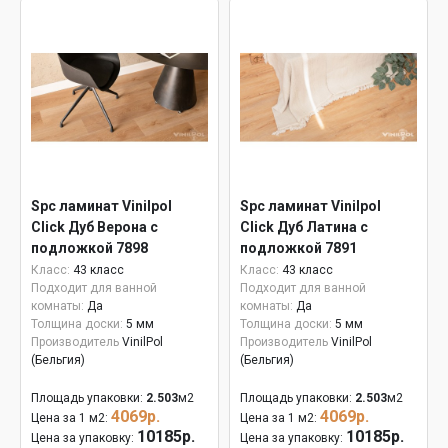
Spc ламинат Vinilpol
Spc ламинат Vinilpol
Click Дуб Верона с
Click Дуб Латина с
подложкой 7898
подложкой 7891
Класс:
43 класс
Класс:
43 класс
Подходит для ванной
Подходит для ванной
комнаты:
Да
комнаты:
Да
Толщина доски:
5 мм
Толщина доски:
5 мм
Производитель
VinilPol
Производитель
VinilPol
(Бельгия)
(Бельгия)
Площадь упаковки:
2.503
м2
Площадь упаковки:
2.503
м2
4069р.
4069р.
Цена за 1 м2:
Цена за 1 м2:
10185р.
10185р.
Цена за упаковку:
Цена за упаковку: