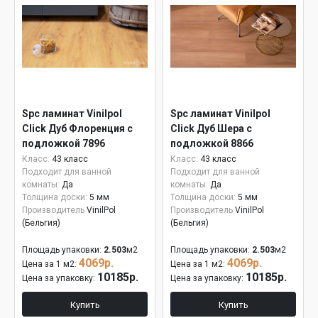
Spc ламинат Vinilpol
Spc ламинат Vinilpol
Click Дуб Флоренция с
Click Дуб Шера с
подложкой 7896
подложкой 8866
Класс:
43 класс
Класс:
43 класс
Подходит для ванной
Подходит для ванной
комнаты:
Да
комнаты:
Да
Толщина доски:
5 мм
Толщина доски:
5 мм
Производитель
VinilPol
Производитель
VinilPol
(Бельгия)
(Бельгия)
Площадь упаковки:
2.503
м2
Площадь упаковки:
2.503
м2
4069р.
4069р.
Цена за 1 м2:
Цена за 1 м2:
10185р.
10185р.
Цена за упаковку:
Цена за упаковку:
Купить
Купить