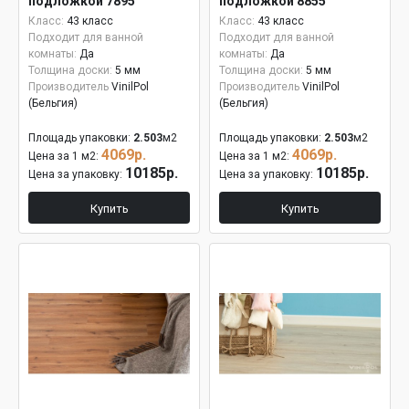
подложкой 7895
подложкой 8855
Класс:
43 класс
Класс:
43 класс
Подходит для ванной
Подходит для ванной
комнаты:
Да
комнаты:
Да
Толщина доски:
5 мм
Толщина доски:
5 мм
Производитель
VinilPol
Производитель
VinilPol
(Бельгия)
(Бельгия)
Площадь упаковки:
2.503
м2
Площадь упаковки:
2.503
м2
4069р.
4069р.
Цена за 1 м2:
Цена за 1 м2:
10185р.
10185р.
Цена за упаковку:
Цена за упаковку:
Купить
Купить