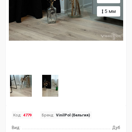
5 мм
Код:
4779
Бренд:
VinilPol (Бельгия)
Вид:
Дуб