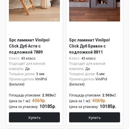
Spc ламинат Vinilpol
Spc ламинат Vinilpol
Click Дуб Асти с
Click Дуб Бравон с
подложкой 7889
подложкой 8811
Класс:
43 класс
Класс:
43 класс
Подходит для ванной
Подходит для ванной
комнаты:
Да
комнаты:
Да
Толщина доски:
5 мм
Толщина доски:
5 мм
Производитель
VinilPol
Производитель
VinilPol
(Бельгия)
(Бельгия)
Площадь упаковки:
2.503
м2
Площадь упаковки:
2.503
м2
4069р.
4069р.
Цена за 1 м2:
Цена за 1 м2:
10185р.
10185р.
Цена за упаковку:
Цена за упаковку:
Купить
Купить