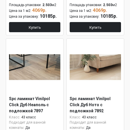
Площадь упаковки:
2.503
м2
Площадь упаковки:
2.503
м2
4069р.
4069р.
Цена за 1 м2:
Цена за 1 м2:
10185р.
10185р.
Цена за упаковку:
Цена за упаковку:
Купить
Купить
Spc ламинат Vinilpol
Spc ламинат Vinilpol
Click Дуб Неаполь с
Click Дуб Ното с
подложкой 7897
подложкой 7892
Класс:
43 класс
Класс:
43 класс
Подходит для ванной
Подходит для ванной
комнаты:
Да
комнаты:
Да