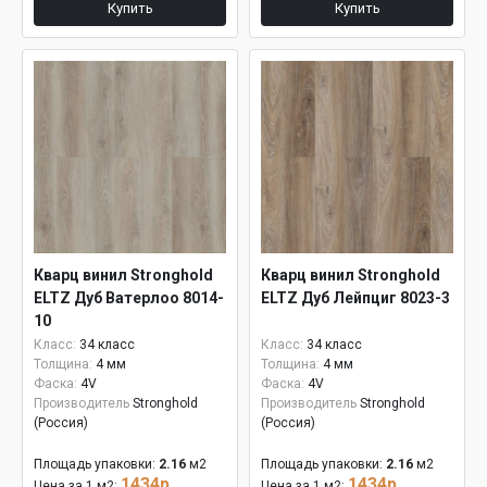
Купить
Купить
Кварц винил Stronghold
Кварц винил Stronghold
ELTZ Дуб Ватерлоо 8014-
ELTZ Дуб Лейпциг 8023-3
10
Класс:
34 класс
Класс:
34 класс
Толщина:
4 мм
Толщина:
4 мм
Фаска:
4V
Фаска:
4V
Производитель
Stronghold
Производитель
Stronghold
(Россия)
(Россия)
Площадь упаковки:
2.16
м2
Площадь упаковки:
2.16
м2
1434р.
1434р.
Цена за 1 м2:
Цена за 1 м2: