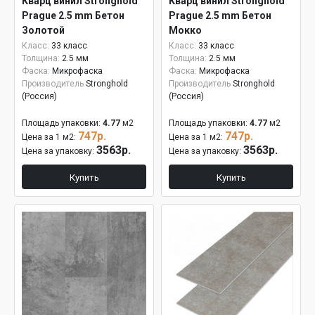
Кварц винил Stronghold
Кварц винил Stronghold
Prague 2.5 mm Бетон
Prague 2.5 mm Бетон
Золотой
Мокко
Класс:
33 класс
Класс:
33 класс
Толщина:
2.5 мм
Толщина:
2.5 мм
Фаска:
Микрофаска
Фаска:
Микрофаска
Производитель
Stronghold
Производитель
Stronghold
(Россия)
(Россия)
Площадь упаковки:
4.77
м2
Площадь упаковки:
4.77
м2
747р.
747р.
Цена за 1 м2:
Цена за 1 м2:
3563р.
3563р.
Цена за упаковку:
Цена за упаковку:
Купить
Купить