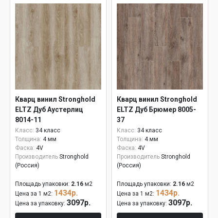
Кварц винил Stronghold
Кварц винил Stronghold
ELTZ Дуб Аустерлиц
ELTZ Дуб Брюмер 8005-
8014-11
37
Класс:
34 класс
Класс:
34 класс
Толщина:
4 мм
Толщина:
4 мм
Фаска:
4V
Фаска:
4V
Производитель
Stronghold
Производитель
Stronghold
(Россия)
(Россия)
Площадь упаковки:
2.16
м2
Площадь упаковки:
2.16
м2
1434р.
1434р.
Цена за 1 м2:
Цена за 1 м2:
3097р.
3097р.
Цена за упаковку:
Цена за упаковку: