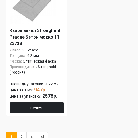
Кварц винил Stronghold
Prague Бетон мокко 11
23738
Класс:
33 класс
Толщина:
4.2 мм
Фаска:
Оптическая фаска
Производитель
Stronghold
(Россия)
Площадь упаковки:
2.72
м2
947р.
Цена за 1 м2:
2576р.
Цена за упаковку:
Купить
1
2
>
>|