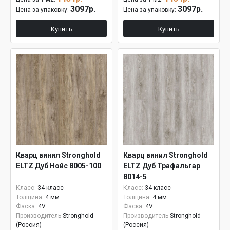
3097р.
3097р.
Цена за упаковку:
Цена за упаковку:
Купить
Купить
Кварц винил Stronghold
Кварц винил Stronghold
ELTZ Дуб Нойс 8005-100
ELTZ Дуб Трафальгар
8014-5
Класс:
34 класс
Класс:
34 класс
Толщина:
4 мм
Толщина:
4 мм
Фаска:
4V
Фаска:
4V
Производитель
Stronghold
Производитель
Stronghold
(Россия)
(Россия)