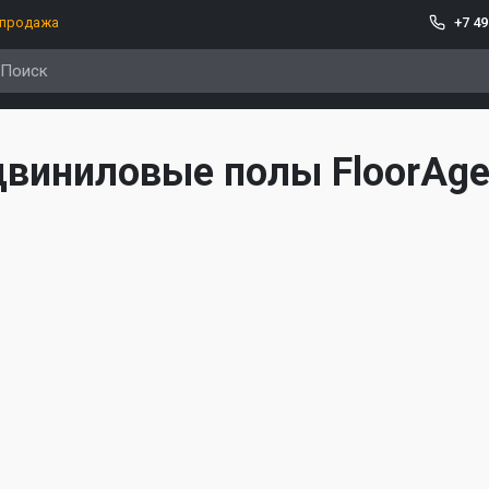
спродажа
+7 49
цвиниловые полы FloorAg