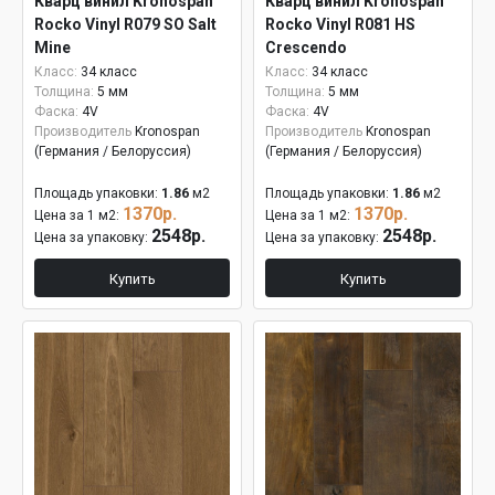
Кварц винил Kronospan
Кварц винил Kronospan
Rocko Vinyl R079 SO Salt
Rocko Vinyl R081 HS
Mine
Crescendo
Класс:
34 класс
Класс:
34 класс
Толщина:
5 мм
Толщина:
5 мм
Фаска:
4V
Фаска:
4V
Производитель
Kronospan
Производитель
Kronospan
(Германия / Белоруссия)
(Германия / Белоруссия)
Площадь упаковки:
1.86
м2
Площадь упаковки:
1.86
м2
1370р.
1370р.
Цена за 1 м2:
Цена за 1 м2:
2548р.
2548р.
Цена за упаковку:
Цена за упаковку:
Купить
Купить