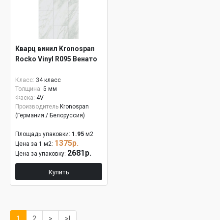
Кварц винил Kronospan
Rocko Vinyl R095 Венато
Класс:
34 класс
Толщина:
5 мм
Фаска:
4V
Производитель
Kronospan
(Германия / Белоруссия)
Площадь упаковки:
1.95
м2
1375р.
Цена за 1 м2:
2681р.
Цена за упаковку:
Купить
1
2
>
>|