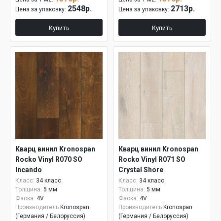
2548р.
2713р.
Цена за упаковку:
Цена за упаковку:
Купить
Купить
Кварц винил Kronospan
Кварц винил Kronospan
Rocko Vinyl R070 SO
Rocko Vinyl R071 SO
Incando
Crystal Shore
Класс:
34 класс
Класс:
34 класс
Толщина:
5 мм
Толщина:
5 мм
Фаска:
4V
Фаска:
4V
Производитель
Kronospan
Производитель
Kronospan
(Германия / Белоруссия)
(Германия / Белоруссия)