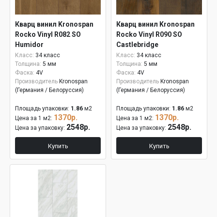
Кварц винил Kronospan
Кварц винил Kronospan
Rocko Vinyl R082 SO
Rocko Vinyl R090 SO
Humidor
Castlebridge
Класс:
34 класс
Класс:
34 класс
Толщина:
5 мм
Толщина:
5 мм
Фаска:
4V
Фаска:
4V
Производитель
Kronospan
Производитель
Kronospan
(Германия / Белоруссия)
(Германия / Белоруссия)
Площадь упаковки:
1.86
м2
Площадь упаковки:
1.86
м2
1370р.
1370р.
Цена за 1 м2:
Цена за 1 м2:
2548р.
2548р.
Цена за упаковку:
Цена за упаковку:
Купить
Купить