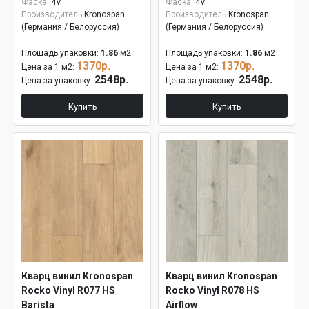
Фаска:
4V
Фаска:
4V
Производитель
Kronospan
Производитель
Kronospan
(Германия / Белоруссия)
(Германия / Белоруссия)
Площадь упаковки:
1.86
м2
Площадь упаковки:
1.86
м2
1370р.
1370р.
Цена за 1 м2:
Цена за 1 м2:
2548р.
2548р.
Цена за упаковку:
Цена за упаковку:
Купить
Купить
Кварц винил Kronospan
Кварц винил Kronospan
Rocko Vinyl R077 HS
Rocko Vinyl R078 HS
Barista
Airflow