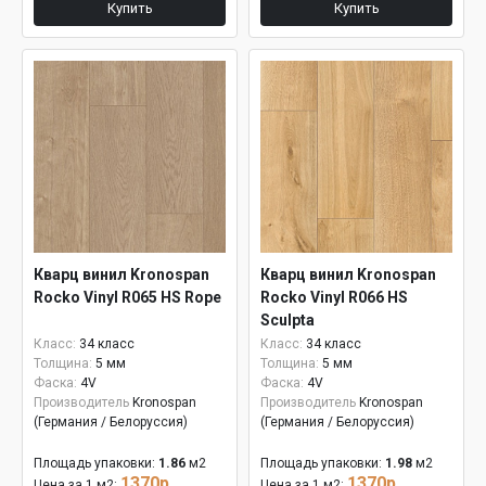
Купить
Купить
Кварц винил Kronospan
Кварц винил Kronospan
Rocko Vinyl R065 HS Rope
Rocko Vinyl R066 HS
Sculpta
Класс:
34 класс
Класс:
34 класс
Толщина:
5 мм
Толщина:
5 мм
Фаска:
4V
Фаска:
4V
Производитель
Kronospan
Производитель
Kronospan
(Германия / Белоруссия)
(Германия / Белоруссия)
Площадь упаковки:
1.86
м2
Площадь упаковки:
1.98
м2
1370р.
1370р.
Цена за 1 м2:
Цена за 1 м2: