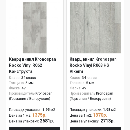
Кварц винил Kronospan
Кварц винил Kronospan
Rocko Vinyl R062
Rocko Vinyl R063 HS
Конструкта
Alkemi
Класс:
34 класс
Класс:
34 класс
Толщина:
5 мм
Толщина:
5 мм
Фаска:
4V
Фаска:
4V
Производитель
Kronospan
Производитель
Kronospan
(Германия / Белоруссия)
(Германия / Белоруссия)
Площадь упаковки:
1.95
м2
Площадь упаковки:
1.98
м2
1375р.
1370р.
Цена за 1 м2:
Цена за 1 м2:
2681р.
2713р.
Цена за упаковку:
Цена за упаковку: