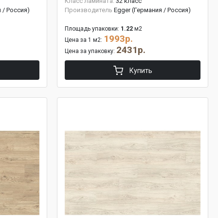
Класс ламината:
32 класс
 / Россия)
Производитель
Egger (Германия / Россия)
Площадь упаковки:
1.22
м2
1993р.
Цена за 1 м2:
2431р.
Цена за упаковку:
Купить