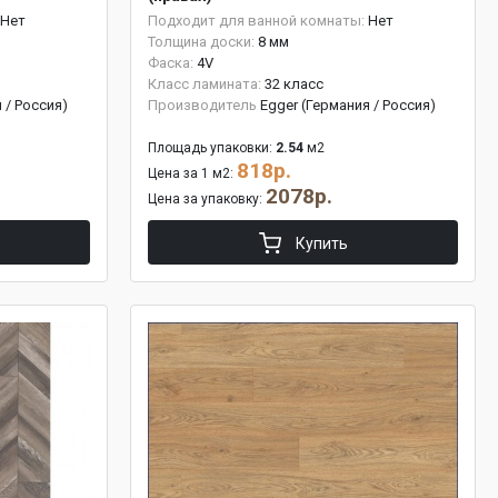
Нет
Подходит для ванной комнаты:
Нет
Толщина доски:
8 мм
Фаска:
4V
Класс ламината:
32 класс
 / Россия)
Производитель
Egger (Германия / Россия)
Площадь упаковки:
2.54
м2
818р.
Цена за 1 м2:
2078р.
Цена за упаковку:
Купить