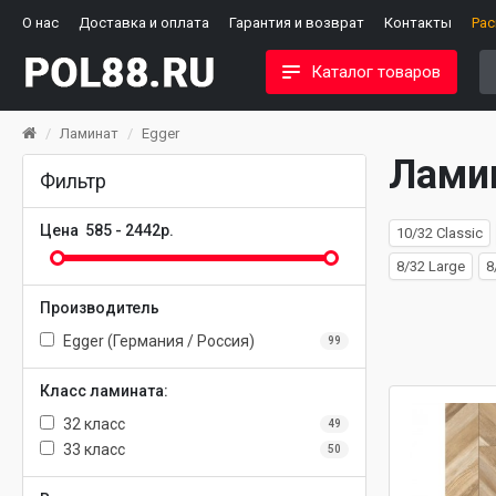
О нас
Доставка и оплата
Гарантия и возврат
Контакты
Ра
Каталог товаров
Ламинат
Egger
Ламин
Фильтр
Цена
585
-
2442
р.
10/32 Classic
8/32 Large
8
Производитель
Egger (Германия / Россия)
99
Класс ламината:
32 класс
49
33 класс
50