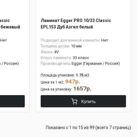
assic
Ламинат Egger PRO 10/33 Classic
о-бежевый
EPL153 Дуб Азгил белый
Нет
Подходит для ванной комнаты:
Нет
Толщина доски:
10 мм
Фаска:
4V
Класс ламината:
33 класс
 / Россия)
Производитель
Egger (Германия / Россия)
Площадь упаковки:
1.75
м2
947р.
Цена за 1 м2:
1657р.
Цена за упаковку:
Купить
Показано с 1 по 15 из 99 (всего 7 страниц)