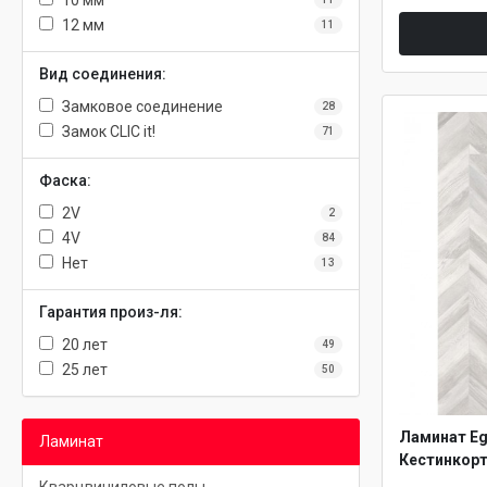
10 мм
12 мм
11
Вид соединения:
Замковое соединение
28
Замок CLIC it!
71
Фаска:
2V
2
4V
84
Нет
13
Гарантия произ-ля:
20 лет
49
25 лет
50
Ламинат Eg
Ламинат
Кестинкорт