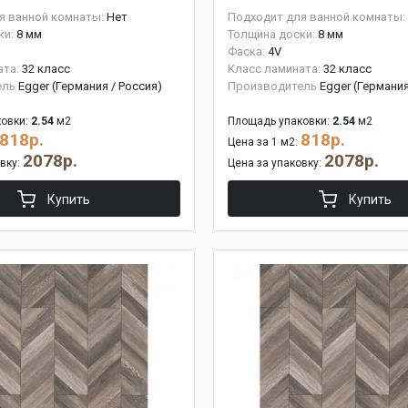
я ванной комнаты:
Нет
Подходит для ванной комнаты:
ки:
8 мм
Толщина доски:
8 мм
Фаска:
4V
ата:
32 класс
Класс ламината:
32 класс
ель
Egger (Германия / Россия)
Производитель
Egger (Германия
овки:
2.54
м2
Площадь упаковки:
2.54
м2
818р.
818р.
Цена за 1 м2:
2078р.
2078р.
овку:
Цена за упаковку:
Купить
Купить