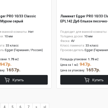
ger PRO 10/33 Classic
Ламинат Egger PRO 10/33 Cl
 Муром серый
EPL142 Дуб Ольхон песочн
я ванной комнаты:
Нет
Подходит для ванной комнаты:
ки:
10 мм
Толщина доски:
10 мм
Фаска:
4V
ата:
33 класс
Класс ламината:
33 класс
ель
Egger (Германия / Россия)
Производитель
Egger (Германия
овки:
1.75
м2
Площадь упаковки:
1.75
м2
947р.
947р.
Цена за 1 м2:
1657р.
1657р.
овку:
Цена за упаковку:
Купить
Купить
4
5
6
7
>
>|