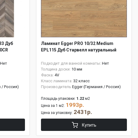
33 Дуб
Ламинат Egger PRO 10/32 Medium
40CR
EPL115 Дуб Старвелл натуральный
Нет
Подходит для ванной комнаты:
Нет
Толщина доски:
10 мм
Фаска:
4V
Класс ламината:
32 класс
 / Россия)
Производитель
Egger (Германия / Россия)
Площадь упаковки:
1.22
м2
1993р.
Цена за 1 м2:
2431р.
Цена за упаковку:
Купить