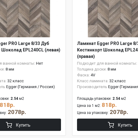
ger PRO Large 8/33 Дуб
Ламинат Egger PRO Large 8/
 Шоколад EPL240CL (левая)
Кестинкорт Шоколад EPL2
(правая)
я ванной комнаты:
Нет
Подходит для ванной комнаты:
ки:
8 мм
Толщина доски:
8 мм
Фаска:
4V
ата:
32 класс
Класс ламината:
32 класс
ель
Egger (Германия / Россия)
Производитель
Egger (Германия
овки:
2.54
м2
Площадь упаковки:
2.54
м2
818р.
818р.
Цена за 1 м2:
2078р.
2078р.
овку:
Цена за упаковку:
Купить
Купить