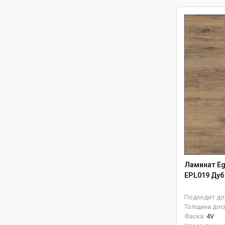
Ламинат Eg
EPL019 Дуб
Подходит дл
Толщина дос
Фаска:
4V