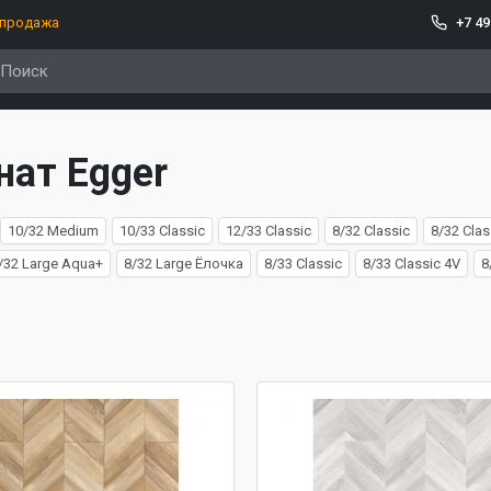
спродажа
+7 49
ат Egger
10/32 Medium
10/33 Classic
12/33 Classic
8/32 Classic
8/32 Clas
/32 Large Aqua+
8/32 Large Ёлочка
8/33 Classic
8/33 Classic 4V
8