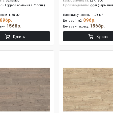
ата:
32 класс
Класс ламината:
32 класс
ель
Egger (Германия / Россия)
Производитель
Egger (Германия
овки:
1.75
м2
Площадь упаковки:
1.75
м2
896р.
896р.
Цена за 1 м2:
1568р.
1568р.
овку:
Цена за упаковку:
Купить
Купить