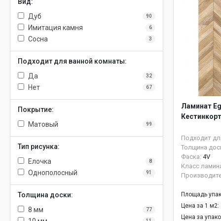
Вид:
Дуб
90
Имитация камня
6
Сосна
3
Подходит для ванной комнаты:
Да
32
Нет
67
Ламинат Eg
Покрытие:
Кестинкорт
Матовый
99
Подходит дл
Тип рисунка:
Толщина дос
Фаска:
4V
Елочка
8
Класс ламин
Однополосный
91
Производит
Толщина доски:
Площадь упак
Цена за 1 м2:
8 мм
77
Цена за упак
11