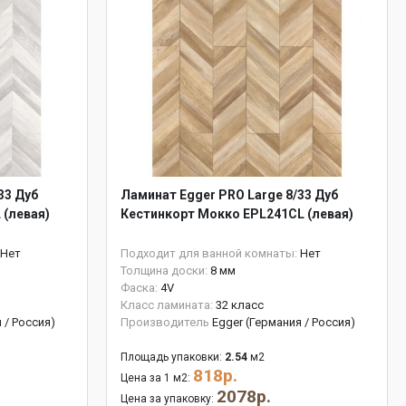
33 Дуб
Ламинат Egger PRO Large 8/33 Дуб
 (левая)
Кестинкорт Мокко EPL241CL (левая)
Нет
Подходит для ванной комнаты:
Нет
Толщина доски:
8 мм
Фаска:
4V
Класс ламината:
32 класс
 / Россия)
Производитель
Egger (Германия / Россия)
Площадь упаковки:
2.54
м2
818р.
Цена за 1 м2:
2078р.
Цена за упаковку: