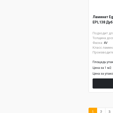
Ламинат Eg
EPL138 Дуб
Подходит дл
Толщина дос
Фаска:
4V
Класс ламин
Производит
Площадь упак
Цена за 1 м2:
Цена за упак
1
2
3