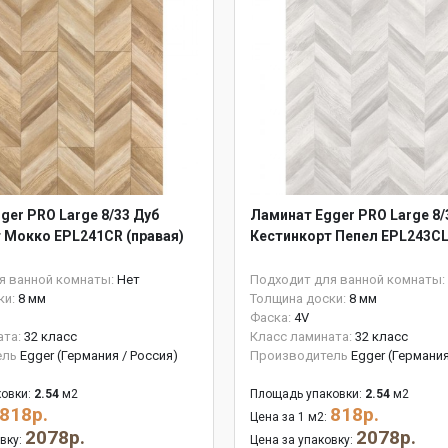
ger PRO Large 8/33 Дуб
Ламинат Egger PRO Large 8/
 Мокко EPL241CR (правая)
Кестинкорт Пепел EPL243CL
я ванной комнаты:
Нет
Подходит для ванной комнаты:
ки:
8 мм
Толщина доски:
8 мм
Фаска:
4V
ата:
32 класс
Класс ламината:
32 класс
ель
Egger (Германия / Россия)
Производитель
Egger (Германия
овки:
2.54
м2
Площадь упаковки:
2.54
м2
818р.
818р.
Цена за 1 м2:
2078р.
2078р.
овку:
Цена за упаковку: