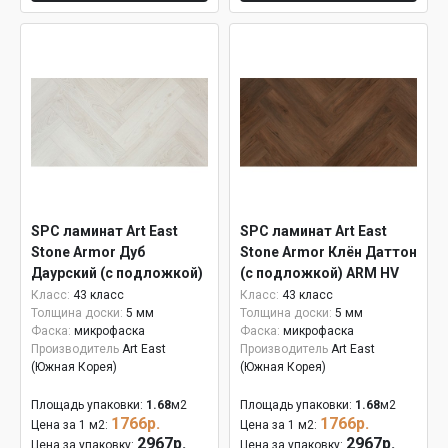
SPC ламинат Art East
SPC ламинат Art East
Stone Armor Дуб
Stone Armor Клён Даттон
Даурский (с подложкой)
(с подложкой) ARM HV
ARM HV 86
89
Класс:
43 класс
Класс:
43 класс
Толщина доски:
5 мм
Толщина доски:
5 мм
Фаска:
микрофаска
Фаска:
микрофаска
Производитель
Art East
Производитель
Art East
(Южная Корея)
(Южная Корея)
Площадь упаковки:
1.68
м2
Площадь упаковки:
1.68
м2
1766р.
1766р.
Цена за 1 м2:
Цена за 1 м2:
2967р.
2967р.
Цена за упаковку:
Цена за упаковку: