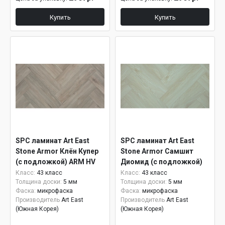
Купить
Купить
SPC ламинат Art East
SPC ламинат Art East
Stone Armor Клён Купер
Stone Armor Самшит
(с подложкой) ARM HV
Диомид (с подложкой)
88
ARM HV 98
Класс:
43 класс
Класс:
43 класс
Толщина доски:
5 мм
Толщина доски:
5 мм
Фаска:
микрофаска
Фаска:
микрофаска
Производитель
Art East
Производитель
Art East
(Южная Корея)
(Южная Корея)