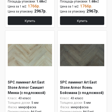
Площадь упаковки:
1.68
м2
Площадь упаковки:
1.68
м2
1766р.
1766р.
Цена за 1 м2:
Цена за 1 м2:
2967р.
2967р.
Цена за упаковку:
Цена за упаковку:
Купить
Купить
SPC ламинат Art East
SPC ламинат Art East
Stone Armor Самшит
Stone Armor Ясень
Минка (с подложкой)
Бойсмана (с подложкой)
ARM HV 96
ARM HV 92
Класс:
43 класс
Класс:
43 класс
Толщина доски:
5 мм
Толщина доски:
5 мм
Фаска:
микрофаска
Фаска:
микрофаска
Производитель
Art East
Производитель
Art East