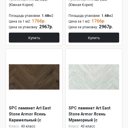
(Южная Корея)
(Южная Корея)
Площадь упаковки:
1.68
м2
Площадь упаковки:
1.68
м2
1766р.
1766р.
Цена за 1 м2:
Цена за 1 м2:
2967р.
2967р.
Цена за упаковку:
Цена за упаковку:
Купить
Купить
SPC ламинат Art East
SPC ламинат Art East
Stone Armor Ясень
Stone Armor Ясень
Карамельный (с
Мраморный (с
подложкой) ARM HV 93
подложкой) ARM HV 87
Класс:
43 класс
Класс:
43 класс