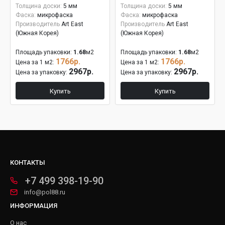
Толщина доски:
5 мм
Толщина доски:
5 мм
Фаска:
микрофаска
Фаска:
микрофаска
Производитель
Art East
Производитель
Art East
(Южная Корея)
(Южная Корея)
Площадь упаковки:
1.68
м2
Площадь упаковки:
1.68
м2
1766р.
1766р.
Цена за 1 м2:
Цена за 1 м2:
2967р.
2967р.
Цена за упаковку:
Цена за упаковку:
Купить
Купить
КОНТАКТЫ
+7 499 398-19-90
info@pol88.ru
ИНФОРМАЦИЯ
О нас