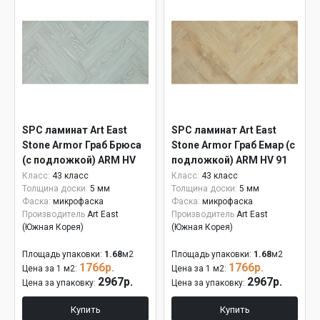
SPC ламинат Art East
SPC ламинат Art East
Stone Armor Граб Брюса
Stone Armor Граб Емар (с
(с подложкой) ARM HV
подложкой) ARM HV 91
95
Класс:
43 класс
Класс:
43 класс
Толщина доски:
5 мм
Толщина доски:
5 мм
Фаска:
микрофаска
Фаска:
микрофаска
Производитель
Art East
Производитель
Art East
(Южная Корея)
(Южная Корея)
Площадь упаковки:
1.68
м2
Площадь упаковки:
1.68
м2
1766р.
1766р.
Цена за 1 м2:
Цена за 1 м2:
2967р.
2967р.
Цена за упаковку:
Цена за упаковку:
Купить
Купить