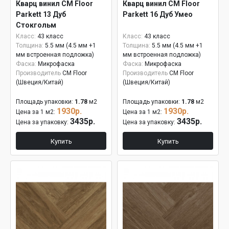
Кварц винил CM Floor
Кварц винил CM Floor
Parkett 13 Дуб
Parkett 16 Дуб Умео
Стокгольм
Класс:
43 класс
Класс:
43 класс
Толщина:
5.5 мм (4.5 мм +1
Толщина:
5.5 мм (4.5 мм +1
мм встроенная подложка)
мм встроенная подложка)
Фаска:
Микрофаска
Фаска:
Микрофаска
Производитель
CM Floor
Производитель
CM Floor
(Швеция/Китай)
(Швеция/Китай)
Площадь упаковки:
1.78
м2
Площадь упаковки:
1.78
м2
1930р.
1930р.
Цена за 1 м2:
Цена за 1 м2:
3435р.
3435р.
Цена за упаковку:
Цена за упаковку:
Купить
Купить