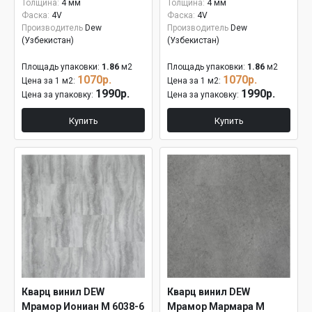
Толщина:
4 мм
Толщина:
4 мм
Фаска:
4V
Фаска:
4V
Производитель
Dew
Производитель
Dew
(Узбекистан)
(Узбекистан)
Площадь упаковки:
1.86
м2
Площадь упаковки:
1.86
м2
1070р.
1070р.
Цена за 1 м2:
Цена за 1 м2:
1990р.
1990р.
Цена за упаковку:
Цена за упаковку:
Купить
Купить
Кварц винил DEW
Кварц винил DEW
Мрамор Иониан М 6038-6
Мрамор Мармара М