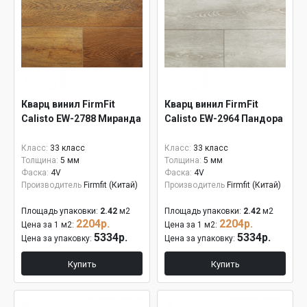
Кварц винил FirmFit
Кварц винил FirmFit
Calisto EW-2788 Миранда
Calisto EW-2964 Пандора
Класс:
33 класс
Класс:
33 класс
Толщина:
5 мм
Толщина:
5 мм
Фаска:
4V
Фаска:
4V
Производитель
Firmfit (Китай)
Производитель
Firmfit (Китай)
Площадь упаковки:
2.42
м2
Площадь упаковки:
2.42
м2
2204р.
2204р.
Цена за 1 м2:
Цена за 1 м2:
5334р.
5334р.
Цена за упаковку:
Цена за упаковку:
Купить
Купить