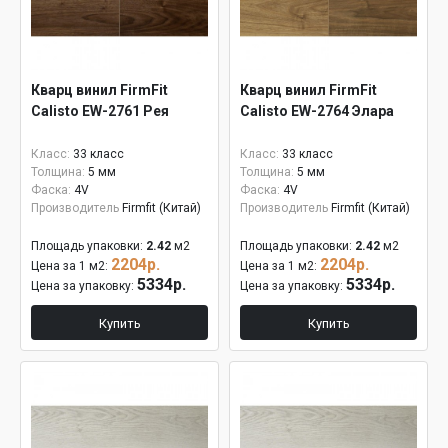
Кварц винил FirmFit
Кварц винил FirmFit
Calisto EW-2761 Рея
Calisto EW-2764 Элара
Класс:
33 класс
Класс:
33 класс
Толщина:
5 мм
Толщина:
5 мм
Фаска:
4V
Фаска:
4V
Производитель
Firmfit (Китай)
Производитель
Firmfit (Китай)
Площадь упаковки:
2.42
м2
Площадь упаковки:
2.42
м2
2204р.
2204р.
Цена за 1 м2:
Цена за 1 м2:
5334р.
5334р.
Цена за упаковку:
Цена за упаковку:
Купить
Купить