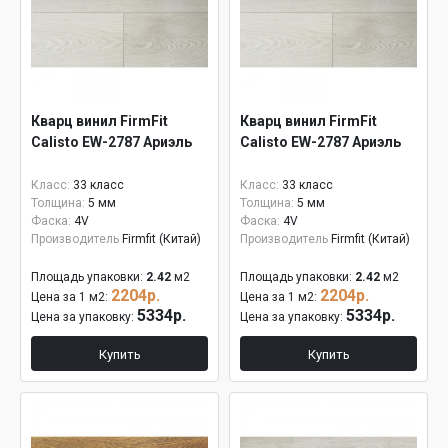
Кварц винил FirmFit
Кварц винил FirmFit
Calisto EW-2787 Ариэль
Calisto EW-2787 Ариэль
Класс:
33 класс
Класс:
33 класс
Толщина:
5 мм
Толщина:
5 мм
Фаска:
4V
Фаска:
4V
Производитель
Firmfit (Китай)
Производитель
Firmfit (Китай)
Площадь упаковки:
2.42
м2
Площадь упаковки:
2.42
м2
2204р.
2204р.
Цена за 1 м2:
Цена за 1 м2:
5334р.
5334р.
Цена за упаковку:
Цена за упаковку:
Купить
Купить