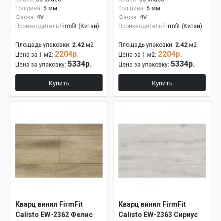
Толщина:
5 мм
Толщина:
5 мм
Фаска:
4V
Фаска:
4V
Производитель
Firmfit (Китай)
Производитель
Firmfit (Китай)
Площадь упаковки:
2.42
м2
Площадь упаковки:
2.42
м2
2204р.
2204р.
Цена за 1 м2:
Цена за 1 м2:
5334р.
5334р.
Цена за упаковку:
Цена за упаковку:
Купить
Купить
Кварц винил FirmFit
Кварц винил FirmFit
Calisto EW-2362 Фелис
Calisto EW-2363 Сириус