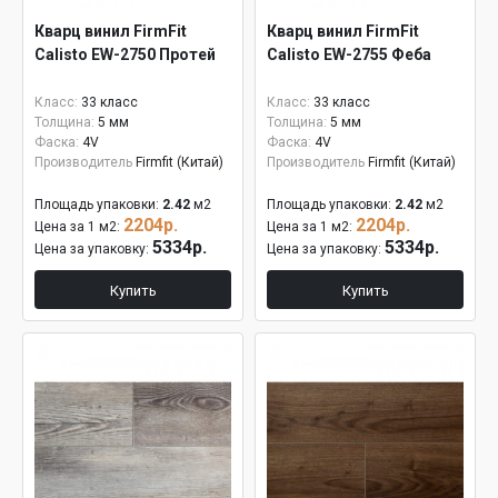
Кварц винил FirmFit
Кварц винил FirmFit
Calisto EW-2750 Протей
Calisto EW-2755 Феба
Класс:
33 класс
Класс:
33 класс
Толщина:
5 мм
Толщина:
5 мм
Фаска:
4V
Фаска:
4V
Производитель
Firmfit (Китай)
Производитель
Firmfit (Китай)
Площадь упаковки:
2.42
м2
Площадь упаковки:
2.42
м2
2204р.
2204р.
Цена за 1 м2:
Цена за 1 м2:
5334р.
5334р.
Цена за упаковку:
Цена за упаковку:
Купить
Купить