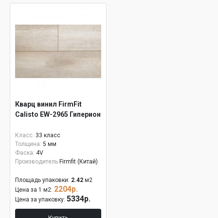
Кварц винил FirmFit
Calisto EW-2965 Гиперион
Класс:
33 класс
Толщина:
5 мм
Фаска:
4V
Производитель
Firmfit (Китай)
Площадь упаковки:
2.42
м2
2204р.
Цена за 1 м2:
5334р.
Цена за упаковку:
Купить