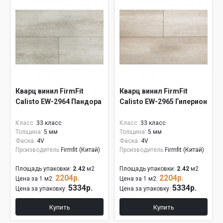
Кварц винил FirmFit
Кварц винил FirmFit
Calisto EW-2964 Пандора
Calisto EW-2965 Гиперион
Класс:
33 класс
Класс:
33 класс
Толщина:
5 мм
Толщина:
5 мм
Фаска:
4V
Фаска:
4V
Производитель
Firmfit (Китай)
Производитель
Firmfit (Китай)
Площадь упаковки:
2.42
м2
Площадь упаковки:
2.42
м2
2204р.
2204р.
Цена за 1 м2:
Цена за 1 м2:
5334р.
5334р.
Цена за упаковку:
Цена за упаковку:
Купить
Купить