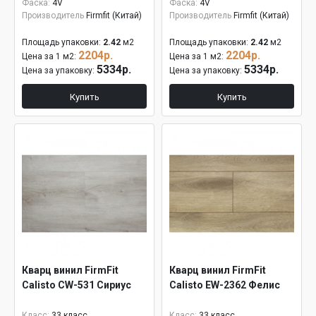
Фаска:
4V
Фаска:
4V
Производитель
Firmfit (Китай)
Производитель
Firmfit (Китай)
Площадь упаковки:
2.42
м2
Площадь упаковки:
2.42
м2
2204р.
2204р.
Цена за 1 м2:
Цена за 1 м2:
5334р.
5334р.
Цена за упаковку:
Цена за упаковку:
Купить
Купить
Кварц винил FirmFit
Кварц винил FirmFit
Calisto CW-531 Сириус
Calisto EW-2362 Фелис
Класс:
33 класс
Класс:
33 класс