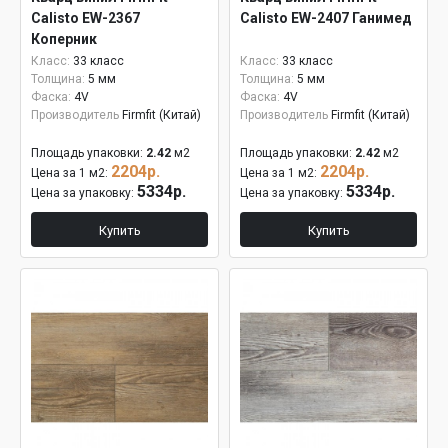
Calisto EW-2367
Calisto EW-2407 Ганимед
Коперник
Класс:
33 класс
Класс:
33 класс
Толщина:
5 мм
Толщина:
5 мм
Фаска:
4V
Фаска:
4V
Производитель
Firmfit (Китай)
Производитель
Firmfit (Китай)
Площадь упаковки:
2.42
м2
Площадь упаковки:
2.42
м2
2204р.
2204р.
Цена за 1 м2:
Цена за 1 м2:
5334р.
5334р.
Цена за упаковку:
Цена за упаковку:
Купить
Купить