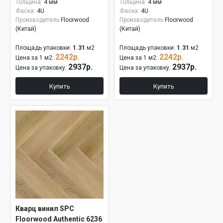
Толщина:
4 мм
Толщина:
4 мм
Фаска:
4U
Фаска:
4U
Производитель
Floorwood
Производитель
Floorwood
(Китай)
(Китай)
Площадь упаковки:
1.31
м2
Площадь упаковки:
1.31
м2
2242р.
2242р.
Цена за 1 м2:
Цена за 1 м2:
2937р.
2937р.
Цена за упаковку:
Цена за упаковку:
Купить
Купить
Кварц винил SPC
Floorwood Authentic 6236