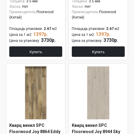
Толщина:
3.5 мм
Толщина:
3.5 мм
Фаска:
Нет
Фаска:
Нет
Производитель
Floorwood
Производитель
Floorwood
(Китай)
(Китай)
Площадь упаковки:
2.67
м2
Площадь упаковки:
2.67
м2
1397р.
1397р.
Цена за 1 м2:
Цена за 1 м2:
3730р.
3730р.
Цена за упаковку:
Цена за упаковку:
Купить
Купить
Кварц винил SPC
Кварц винил SPC
Floorwood Joy 8864 Eddy
Floorwood Joy 8944 Sky