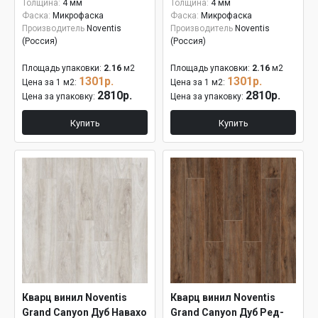
Толщина:
4 мм
Толщина:
4 мм
Фаска:
Микрофаска
Фаска:
Микрофаска
Производитель
Noventis
Производитель
Noventis
(Россия)
(Россия)
Площадь упаковки:
2.16
м2
Площадь упаковки:
2.16
м2
1301р.
1301р.
Цена за 1 м2:
Цена за 1 м2:
2810р.
2810р.
Цена за упаковку:
Цена за упаковку:
Купить
Купить
Кварц винил Noventis
Кварц винил Noventis
Grand Canyon Дуб Навахо
Grand Canyon Дуб Ред-