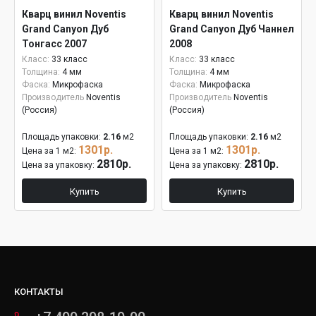
Кварц винил Noventis
Кварц винил Noventis
Grand Canyon Дуб
Grand Canyon Дуб Чаннел
Тонгасс 2007
2008
Класс:
33 класс
Класс:
33 класс
Толщина:
4 мм
Толщина:
4 мм
Фаска:
Микрофаска
Фаска:
Микрофаска
Производитель
Noventis
Производитель
Noventis
(Россия)
(Россия)
Площадь упаковки:
2.16
м2
Площадь упаковки:
2.16
м2
1301р.
1301р.
Цена за 1 м2:
Цена за 1 м2:
2810р.
2810р.
Цена за упаковку:
Цена за упаковку:
Купить
Купить
КОНТАКТЫ