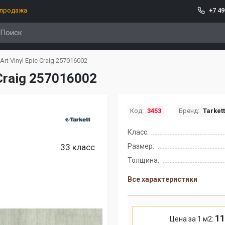
спродажа
+7 49
Art Vinyl Epic Craig 257016002
 Craig 257016002
Код:
3453
Бренд:
Tarket
Класс:
33 класс
Размер:
Толщина:
Все характеристики
11
Цена за 1 м2: