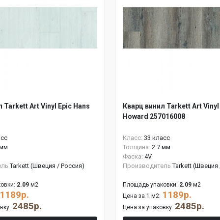
 Tarkett Art Vinyl Epic Hans
Кварц винил Tarkett Art Vinyl
Howard 257016008
асс
Класс:
33 класс
 мм
Толщина:
2.7 мм
Фаска:
4V
ель
Tarkett (Швеция / Россия)
Производитель
Tarkett (Швеция
овки:
2.09
м2
Площадь упаковки:
2.09
м2
1189р.
1189р.
Цена за 1 м2:
2485р.
2485р.
овку:
Цена за упаковку: