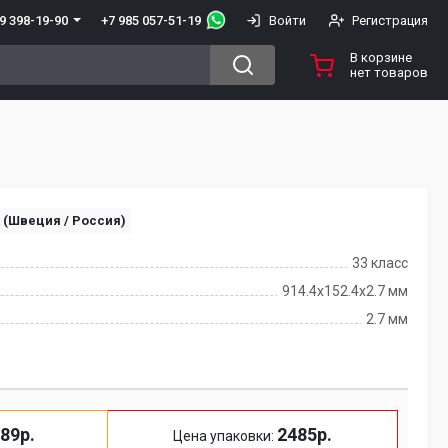
+7 985 057-51-19
9 398-19-90
Войти
Регистрация
В корзине
нет товаров
t (Швеция / Россия)
33 класс
914.4x152.4х2.7 мм
2.7 мм
89р.
2485р.
Цена упаковки: