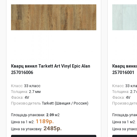
Кварц винил Tarkett Art Vinyl Epic Alan
Кварц винил
257016006
257016001
Класс:
33 класс
Класс:
33 кл
Толщина:
2.7 мм
Толщина:
2.7
Фаска:
4V
Фаска:
4V
Производитель
Tarkett (Швеция / Россия)
Производит
Площадь упаковки:
2.09
м2
Площадь упак
1189р.
Цена за 1 м2:
Цена за 1 м2:
2485р.
Цена за упаковку:
Цена за упак