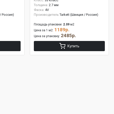
Класс:
33 класс
Толщина:
2.7 мм
Фаска:
4V
 / Россия)
Производитель
Tarkett (Швеция / Россия)
Площадь упаковки:
2.09
м2
1189р.
Цена за 1 м2:
2485р.
Цена за упаковку:
Купить