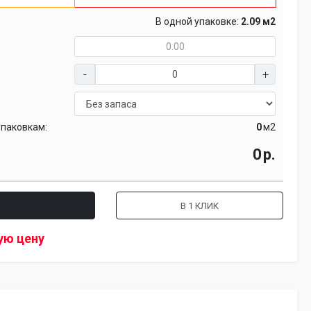
В одной упаковке:
2.09 м2
упаковкам:
м2
р.
В 1 КЛИК
ую цену