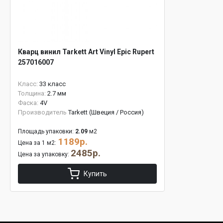
Кварц винил Tarkett Art Vinyl Epic Rupert
257016007
Класс:
33 класс
Толщина:
2.7 мм
Фаска:
4V
Производитель
Tarkett (Швеция / Россия)
Площадь упаковки:
2.09
м2
1189р.
Цена за 1 м2:
2485р.
Цена за упаковку:
Купить