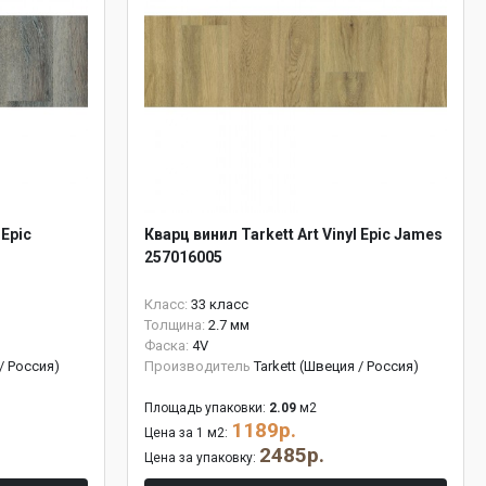
 Epic
Кварц винил Tarkett Art Vinyl Epic James
257016005
Класс:
33 класс
Толщина:
2.7 мм
Фаска:
4V
 / Россия)
Производитель
Tarkett (Швеция / Россия)
Площадь упаковки:
2.09
м2
1189р.
Цена за 1 м2:
2485р.
Цена за упаковку: