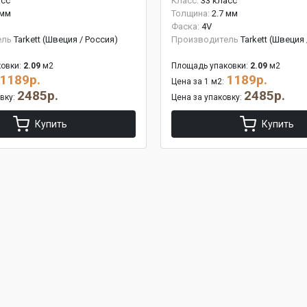
асс
Класс:
33 класс
 мм
Толщина:
2.7 мм
Фаска:
4V
ель
Tarkett (Швеция / Россия)
Производитель
Tarkett (Швеция
овки:
2.09
м2
Площадь упаковки:
2.09
м2
1189р.
1189р.
Цена за 1 м2:
2485р.
2485р.
овку:
Цена за упаковку:
Купить
Купить