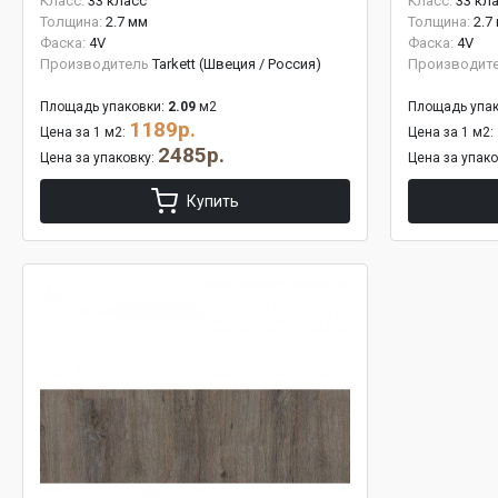
Класс:
33 класс
Класс:
33 кл
Толщина:
2.7 мм
Толщина:
2.7
Фаска:
4V
Фаска:
4V
Производитель
Tarkett (Швеция / Россия)
Производит
Площадь упаковки:
2.09
м2
Площадь упак
1189р.
Цена за 1 м2:
Цена за 1 м2:
2485р.
Цена за упаковку:
Цена за упак
Купить