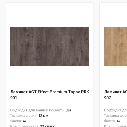
Ламинат AGT Effect Premium Торос PRK
Ламинат AG
901
907
Подходит для ванной комнаты:
Да
Подходит дл
Толщина доски:
12 мм
Толщина дос
Фаска:
4x
Фаска:
4x
Класс ламината:
33 класс
Класс ламин