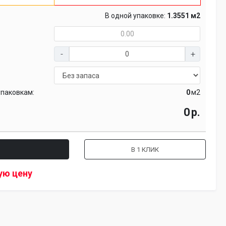
В одной упаковке:
1.3551 м2
упаковкам:
м2
р.
В 1 КЛИК
ую цену