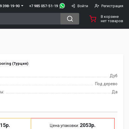
+7 985 057-51-19
9 398-19-90
Войти
Регистрация
В корзине
нет товаров
ooring (Турция)
Дуб
Под дерево
ы:
Да
15р.
2053р.
Цена упаковки: