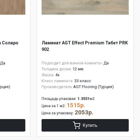
m Соларо
Ламинат AGT Effect Premium Тибет PRK
902
Да
Подходит для ванной комнаты:
Да
Толщина доски:
12 мм
Фаска:
4x
Класс ламината:
33 класс
урция)
Производитель
AGT Flooring (Турция)
Площадь упаковки:
1.3551
м2
1515р.
Цена за 1 м2:
2053р.
Цена за упаковку:
Купить