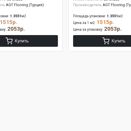
ель
AGT Flooring (Турция)
Производитель
AGT Flooring (Т
овки:
1.3551
м2
Площадь упаковки:
1.3551
м2
1515р.
1515р.
Цена за 1 м2:
2053р.
2053р.
овку:
Цена за упаковку:
Купить
Купить