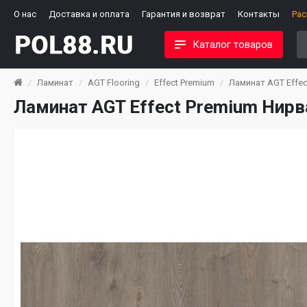
О нас
Доставка и оплата
Гарантия и возврат
Контакты
Ра
Каталог товаров
Ламинат
AGT Flooring
Effect Premium
Ламинат AGT Effec
Ламинат AGT Effect Premium Нирв