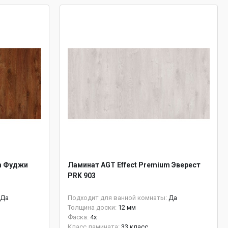
m Фуджи
Ламинат AGT Effect Premium Эверест
PRK 903
Да
Подходит для ванной комнаты:
Да
Толщина доски:
12 мм
Фаска:
4x
Класс ламината:
33 класс