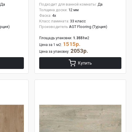
Да
Подходит для ванной комнаты:
Да
Толщина доски:
12 мм
Фаска:
4x
Класс ламината:
33 класс
урция)
Производитель
AGT Flooring (Турция)
Площадь упаковки:
1.3551
м2
1515р.
Цена за 1 м2:
2053р.
Цена за упаковку:
Купить