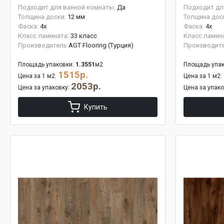
Подходит для ванной комнаты:
Да
Подходит дл
Толщина доски:
12 мм
Толщина дос
Фаска:
4x
Фаска:
4x
Класс ламината:
33 класс
Класс ламин
Производитель
AGT Flooring (Турция)
Производит
Площадь упаковки:
1.3551
м2
Площадь упак
1515р.
Цена за 1 м2:
Цена за 1 м2:
2053р.
Цена за упаковку:
Цена за упак
Купить