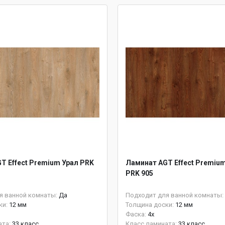
T Effect Premium Урал PRK
Ламинат AGT Effect Premiu
PRK 905
я ванной комнаты:
Да
Подходит для ванной комнаты:
ки:
12 мм
Толщина доски:
12 мм
Фаска:
4x
ата:
33 класс
Класс ламината:
33 класс