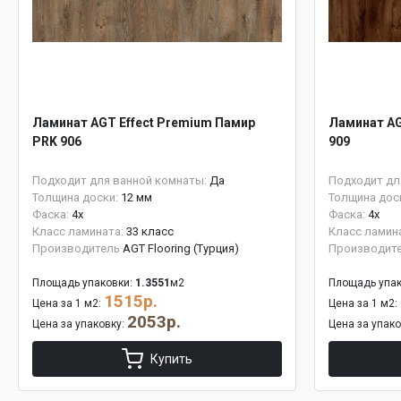
Ламинат AGT Effect Premium Памир
Ламинат AG
PRK 906
909
Подходит для ванной комнаты:
Да
Подходит дл
Толщина доски:
12 мм
Толщина дос
Фаска:
4x
Фаска:
4x
Класс ламината:
33 класс
Класс ламин
Производитель
AGT Flooring (Турция)
Производит
Площадь упаковки:
1.3551
м2
Площадь упак
1515р.
Цена за 1 м2:
Цена за 1 м2:
2053р.
Цена за упаковку:
Цена за упак
Купить