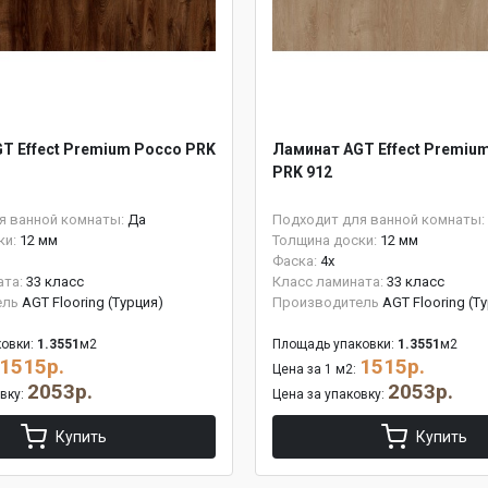
T Effect Premium Россо PRK
Ламинат AGT Effect Premiu
PRK 912
я ванной комнаты:
Да
Подходит для ванной комнаты:
ки:
12 мм
Толщина доски:
12 мм
Фаска:
4x
ата:
33 класс
Класс ламината:
33 класс
ель
AGT Flooring (Турция)
Производитель
AGT Flooring (Т
овки:
1.3551
м2
Площадь упаковки:
1.3551
м2
1515р.
1515р.
Цена за 1 м2:
2053р.
2053р.
овку:
Цена за упаковку:
Купить
Купить