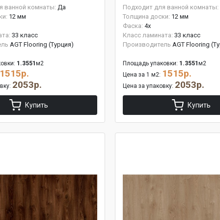
я ванной комнаты:
Да
Подходит для ванной комнаты:
ки:
12 мм
Толщина доски:
12 мм
Фаска:
4x
ата:
33 класс
Класс ламината:
33 класс
ель
AGT Flooring (Турция)
Производитель
AGT Flooring (Т
овки:
1.3551
м2
Площадь упаковки:
1.3551
м2
1515р.
1515р.
Цена за 1 м2:
2053р.
2053р.
овку:
Цена за упаковку:
Купить
Купить