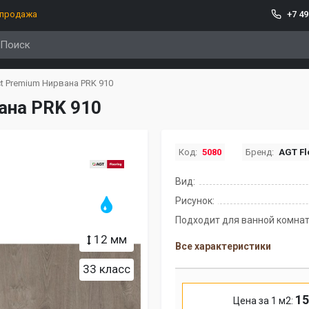
спродажа
+7 49
t Premium Нирвана PRK 910
ана PRK 910
Код:
5080
Бренд:
AGT Fl
Вид:
Рисунок:
Подходит для ванной комнат
12 мм
Все характеристики
33 класс
15
Цена за 1 м2: