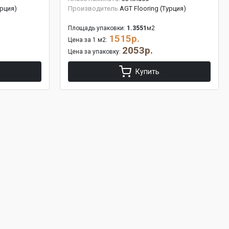
урция)
Производитель
AGT Flooring (Турция)
Площадь упаковки:
1.3551
м2
1515р.
Цена за 1 м2:
2053р.
Цена за упаковку:
Купить