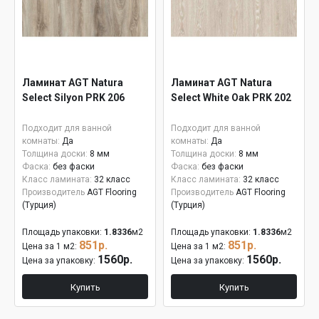
Ламинат AGT Natura
Ламинат AGT Natura
Select Silyon PRK 206
Select White Oak PRK 202
Подходит для ванной
Подходит для ванной
комнаты:
Да
комнаты:
Да
Толщина доски:
8 мм
Толщина доски:
8 мм
Фаска:
без фаски
Фаска:
без фаски
Класс ламината:
32 класс
Класс ламината:
32 класс
Производитель
AGT Flooring
Производитель
AGT Flooring
(Турция)
(Турция)
Площадь упаковки:
1.8336
м2
Площадь упаковки:
1.8336
м2
851р.
851р.
Цена за 1 м2:
Цена за 1 м2:
1560р.
1560р.
Цена за упаковку:
Цена за упаковку:
Купить
Купить