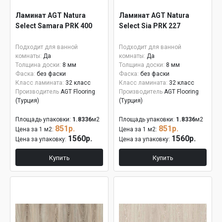
Ламинат AGT Natura
Ламинат AGT Natura
Select Samara PRK 400
Select Sia PRK 227
Подходит для ванной
Подходит для ванной
комнаты:
Да
комнаты:
Да
Толщина доски:
8 мм
Толщина доски:
8 мм
Фаска:
без фаски
Фаска:
без фаски
Класс ламината:
32 класс
Класс ламината:
32 класс
Производитель
AGT Flooring
Производитель
AGT Flooring
(Турция)
(Турция)
Площадь упаковки:
1.8336
м2
Площадь упаковки:
1.8336
м2
851р.
851р.
Цена за 1 м2:
Цена за 1 м2:
1560р.
1560р.
Цена за упаковку:
Цена за упаковку:
Купить
Купить