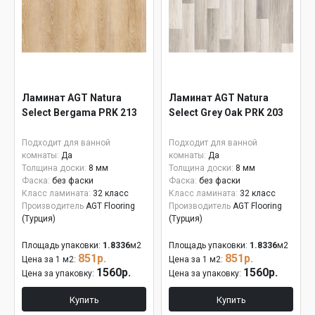
Ламинат AGT Natura
Ламинат AGT Natura
Select Bergama PRK 213
Select Grey Oak PRK 203
Подходит для ванной
Подходит для ванной
комнаты:
Да
комнаты:
Да
Толщина доски:
8 мм
Толщина доски:
8 мм
Фаска:
без фаски
Фаска:
без фаски
Класс ламината:
32 класс
Класс ламината:
32 класс
Производитель
AGT Flooring
Производитель
AGT Flooring
(Турция)
(Турция)
Площадь упаковки:
1.8336
м2
Площадь упаковки:
1.8336
м2
851р.
851р.
Цена за 1 м2:
Цена за 1 м2:
1560р.
1560р.
Цена за упаковку:
Цена за упаковку:
Купить
Купить