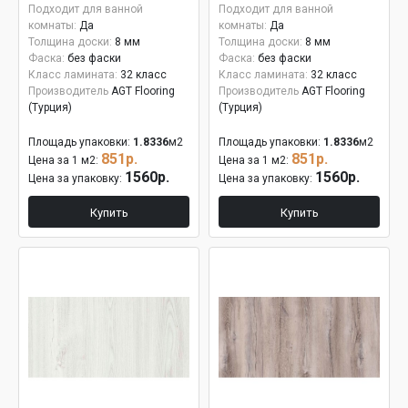
Подходит для ванной
Подходит для ванной
комнаты:
Да
комнаты:
Да
Толщина доски:
8 мм
Толщина доски:
8 мм
Фаска:
без фаски
Фаска:
без фаски
Класс ламината:
32 класс
Класс ламината:
32 класс
Производитель
AGT Flooring
Производитель
AGT Flooring
(Турция)
(Турция)
Площадь упаковки:
1.8336
м2
Площадь упаковки:
1.8336
м2
851р.
851р.
Цена за 1 м2:
Цена за 1 м2:
1560р.
1560р.
Цена за упаковку:
Цена за упаковку:
Купить
Купить