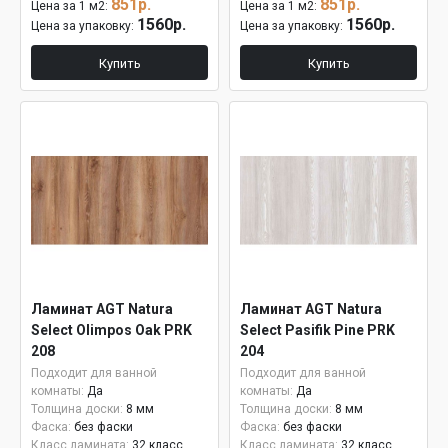
851р.
851р.
Цена за 1 м2:
Цена за 1 м2:
1560р.
1560р.
Цена за упаковку:
Цена за упаковку:
Купить
Купить
Ламинат AGT Natura
Ламинат AGT Natura
Select Olimpos Oak PRK
Select Pasifik Pine PRK
208
204
Подходит для ванной
Подходит для ванной
комнаты:
Да
комнаты:
Да
Толщина доски:
8 мм
Толщина доски:
8 мм
Фаска:
без фаски
Фаска:
без фаски
Класс ламината:
32 класс
Класс ламината:
32 класс