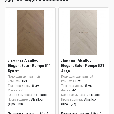
Ламинат Alsafloor
Ламинат Alsafloor
Elegant Baton Rompu 511
Elegant Baton Rompu 521
Крафт
Аида
Подходит для ванной
Подходит для ванной
комнаты:
Нет
комнаты:
Нет
Толщина доски:
8 мм
Толщина доски:
8 мм
Фаска:
4V
Фаска:
4V
Класс ламината:
33 класс
Класс ламината:
33 класс
Производитель
Alsafloor
Производитель
Alsafloor
(Франция)
(Франция)
Площадь упаковки:
1.84
м2
Площадь упаковки:
1.84
м2