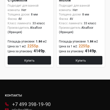
Стромболи
Молли
Подходит для ванной
Подходит для ванной
комнаты:
Нет
комнаты:
Нет
Толщина доски:
8 мм
Толщина доски:
8 мм
Фаска:
4V
Фаска:
4V
Класс ламината:
33 класс
Класс ламината:
33 класс
Производитель
Alsafloor
Производитель
Alsafloor
(Франция)
(Франция)
Площадь упаковки:
1.84
м2
Площадь упаковки:
1.84
м2
2255р.
2255р.
Цена за 1 м2:
Цена за 1 м2:
4149р.
4149р.
Цена за упаковку:
Цена за упаковку:
Купить
Купить
КОНТАКТЫ
+7 499 398-19-90
info@pol88.ru