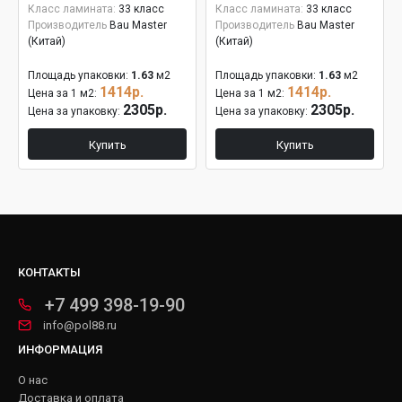
Класс ламината:
33 класс
Класс ламината:
33 класс
Производитель
Bau Master
Производитель
Bau Master
(Китай)
(Китай)
Площадь упаковки:
1.63
м2
Площадь упаковки:
1.63
м2
1414р.
1414р.
Цена за 1 м2:
Цена за 1 м2:
2305р.
2305р.
Цена за упаковку:
Цена за упаковку:
Купить
Купить
КОНТАКТЫ
+7 499 398-19-90
info@pol88.ru
ИНФОРМАЦИЯ
О нас
Доставка и оплата