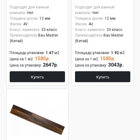
Подходит для ванной
Подходит для ванной
комнаты:
Нет
комнаты:
Нет
Толщина доски:
12 мм
Толщина доски:
12 мм
Фаска:
4V
Фаска:
4U
Класс ламината:
33 класс
Класс ламината:
33 класс
Производитель
Bau Master
Производитель
Bau Master
(Китай)
(Китай)
Площадь упаковки:
1.67
м2
Площадь упаковки:
1.92
м2
1585р.
1585р.
Цена за 1 м2:
Цена за 1 м2:
2647р.
3043р.
Цена за упаковку:
Цена за упаковку:
Купить
Купить