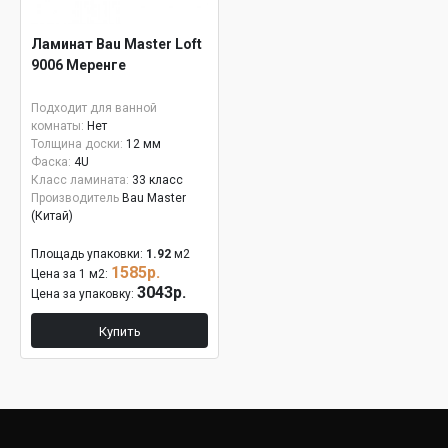
Ламинат Bau Master Loft
9006 Меренге
Подходит для ванной
комнаты:
Нет
Толщина доски:
12 мм
Фаска:
4U
Класс ламината:
33 класс
Производитель
Bau Master
(Китай)
Площадь упаковки:
1.92
м2
1585р.
Цена за 1 м2:
3043р.
Цена за упаковку:
Купить