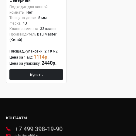
Северный
Подходит для ванной
комнаты:
Нет
Толщина доски:
8 мм
Фаска:
4U
Класс ламината:
33 класс
Производитель
Bau Master
(Китай)
Площадь упаковки:
2.19
м2
1114р.
Цена за 1 м2:
2440р.
Цена за упаковку:
Купить
КОНТАКТЫ
+7 499 398-19-90
info@pol88.ru