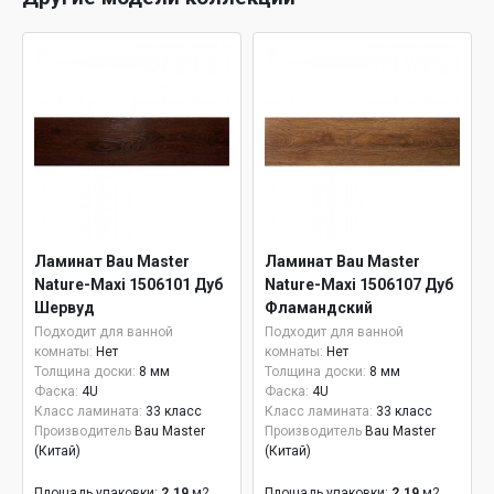
Ламинат Bau Master
Ламинат Bau Master
Nature-Maxi 1506101 Дуб
Nature-Maxi 1506107 Дуб
Шервуд
Фламандский
Подходит для ванной
Подходит для ванной
комнаты:
Нет
комнаты:
Нет
Толщина доски:
8 мм
Толщина доски:
8 мм
Фаска:
4U
Фаска:
4U
Класс ламината:
33 класс
Класс ламината:
33 класс
Производитель
Bau Master
Производитель
Bau Master
(Китай)
(Китай)
Площадь упаковки:
2.19
м2
Площадь упаковки:
2.19
м2