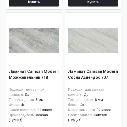
Купить
Купить
Ламинат Camsan Modern
Ламинат Camsan Modern
Можжевельник 718
Сосна Аспендос 707
Подходит для ванной
Подходит для ванной
комнаты:
Да
комнаты:
Да
Толщина доски:
8 мм
Толщина доски:
8 мм
Фаска:
4x
Фаска:
4x
Класс ламината:
32 класс
Класс ламината:
32 класс
Производитель
Camsan
Производитель
Camsan
(Турция)
(Турция)