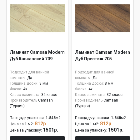
Ламинат Camsan Modern
Ламинат Camsan Modern
Дуб Кавказский 709
Дуб Престиж 705
Подходит для ванной
Подходит для ванной
комнаты:
Да
комнаты:
Да
Толщина доски:
8 мм
Толщина доски:
8 мм
Фаска:
4x
Фаска:
4x
Класс ламината:
32 класс
Класс ламината:
32 класс
Производитель
Camsan
Производитель
Camsan
(Турция)
(Турция)
Площадь упаковки:
1.848
м2
Площадь упаковки:
1.848
м2
812р.
812р.
Цена за 1 м2:
Цена за 1 м2:
1501р.
1501р.
Цена за упаковку:
Цена за упаковку: