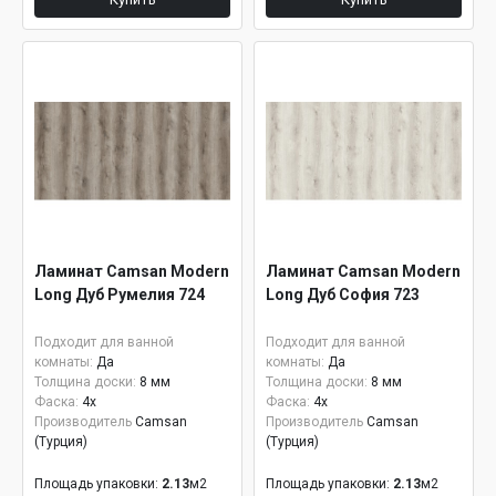
Ламинат Camsan Modern
Ламинат Camsan Modern
Long Дуб Румелия 724
Long Дуб София 723
Подходит для ванной
Подходит для ванной
комнаты:
Да
комнаты:
Да
Толщина доски:
8 мм
Толщина доски:
8 мм
Фаска:
4x
Фаска:
4x
Производитель
Camsan
Производитель
Camsan
(Турция)
(Турция)
Площадь упаковки:
2.13
м2
Площадь упаковки:
2.13
м2