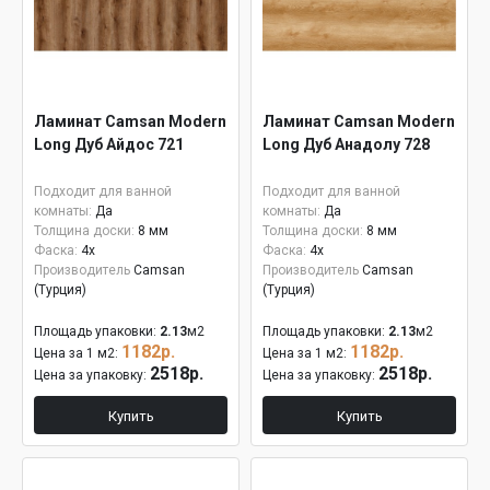
Ламинат Camsan Modern
Ламинат Camsan Modern
Long Дуб Айдос 721
Long Дуб Анадолу 728
Подходит для ванной
Подходит для ванной
комнаты:
Да
комнаты:
Да
Толщина доски:
8 мм
Толщина доски:
8 мм
Фаска:
4x
Фаска:
4x
Производитель
Camsan
Производитель
Camsan
(Турция)
(Турция)
Площадь упаковки:
2.13
м2
Площадь упаковки:
2.13
м2
1182р.
1182р.
Цена за 1 м2:
Цена за 1 м2:
2518р.
2518р.
Цена за упаковку:
Цена за упаковку:
Купить
Купить