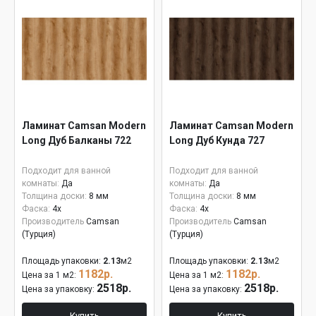
Ламинат Camsan Modern
Ламинат Camsan Modern
Long Дуб Балканы 722
Long Дуб Кунда 727
Подходит для ванной
Подходит для ванной
комнаты:
Да
комнаты:
Да
Толщина доски:
8 мм
Толщина доски:
8 мм
Фаска:
4x
Фаска:
4x
Производитель
Camsan
Производитель
Camsan
(Турция)
(Турция)
Площадь упаковки:
2.13
м2
Площадь упаковки:
2.13
м2
1182р.
1182р.
Цена за 1 м2:
Цена за 1 м2:
2518р.
2518р.
Цена за упаковку:
Цена за упаковку:
Купить
Купить