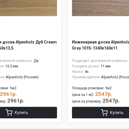
 доска Alpenholz Дуб Cream
Инженерная доска Alpenhol
60х13,5
Grey 1015-1340х160х11
я ванной комнаты:
Да
Подходит для ванной комнаты:
ки:
13,5 мм
Толщина доски:
11 мм
Фаска:
4x
ель
Alpenholz (Россия)
Производитель
Alpenholz (Росс
овки:
1
м2
Площадь упаковки:
1
м2
2961р.
2547р.
Цена за 1 м2:
2961р.
2547р.
овку:
Цена за упаковку:
Купить
Купить