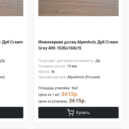
z Дуб Cream
Инженерная доска Alpenholz Дуб Cream
Grey 400-1505х160х15
Да
Подходит для ванной комнаты:
Да
Толщина доски:
15 мм
Фаска:
4x
ия)
Производитель
Alpenholz (Россия)
Площадь упаковки:
1
м2
3615р.
Цена за 1 м2:
3615р.
Цена за упаковку:
Купить