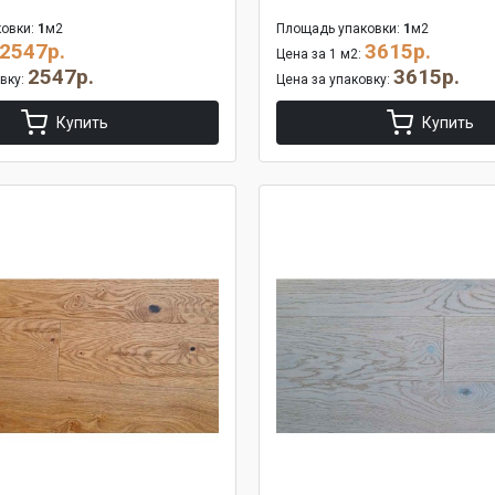
овки:
1
м2
Площадь упаковки:
1
м2
2547р.
3615р.
Цена за 1 м2:
2547р.
3615р.
овку:
Цена за упаковку:
Купить
Купить