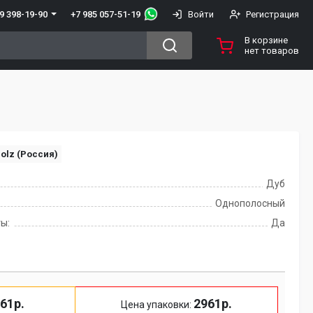
+7 985 057-51-19
9 398-19-90
Войти
Регистрация
В корзине
нет товаров
olz (Россия)
Дуб
Однополосный
ы:
Да
61р.
2961р.
Цена упаковки: