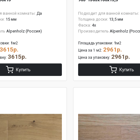
я ванной комнаты:
Да
Подходит для ванной комнаты:
ки:
15 мм
Толщина доски:
13,5 мм
Фаска:
4x
ель
Alpenholz (Россия)
Производитель
Alpenholz (Росс
овки:
1
м2
Площадь упаковки:
1
м2
3615р.
2961р.
Цена за 1 м2:
3615р.
2961р.
овку:
Цена за упаковку:
Купить
Купить