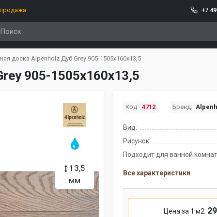
спродажа
+7 49
ая доска Alpenholz Дуб Grey 905-1505х160х13,5
Grey 905-1505х160х13,5
Код:
4712
Бренд:
Alpenh
Вид:
Рисунок:
Подходит для ванной комнат
13,5
Все характеристики
мм
29
Цена за 1 м2: