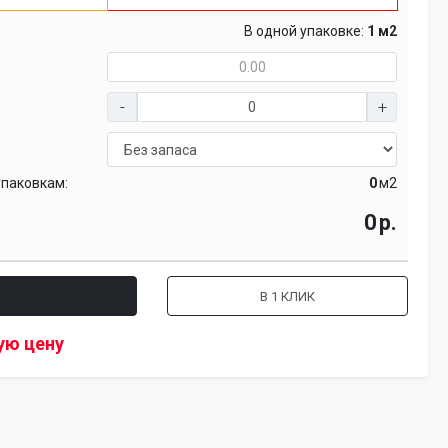
В одной упаковке:
1 м2
упаковкам:
м2
р.
В 1 КЛИК
ую цену