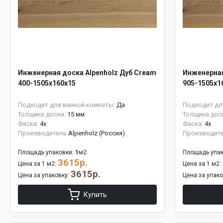
Инженерная доска Alpenholz Дуб Cream
Инженерная
400-1505х160х15
905-1505х1
Подходит для ванной комнаты:
Да
Подходит дл
Толщина доски:
15 мм
Толщина дос
Фаска:
4x
Фаска:
4x
Производитель
Alpenholz (Россия)
Производит
Площадь упаковки:
1
м2
Площадь упак
3615р.
Цена за 1 м2:
Цена за 1 м2:
3615р.
Цена за упаковку:
Цена за упак
Купить