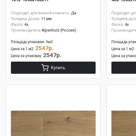
Подходит для ванной комнаты:
Да
Подходит дл
Толщина доски:
11 мм
Толщина дос
Фаска:
4x
Фаска:
4x
Производитель
Alpenholz (Россия)
Производит
Площадь упаковки:
1
м2
Площадь упак
2547р.
Цена за 1 м2:
Цена за 1 м2:
2547р.
Цена за упаковку:
Цена за упак
Купить