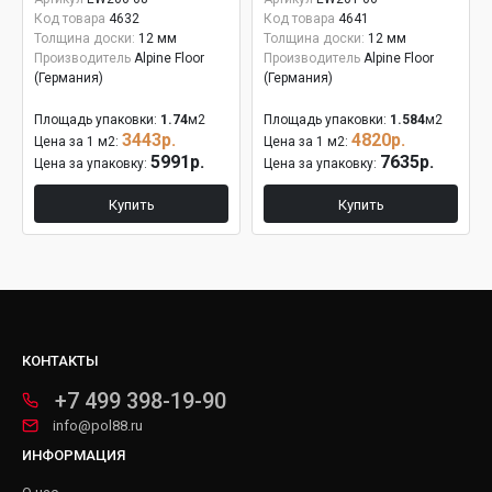
Код товара
4632
Код товара
4641
упаковка 1,74 м
упаковка 1,584 м
Толщина доски:
12 мм
Толщина доски:
12 мм
Производитель
Alpine Floor
Производитель
Alpine Floor
(Германия)
(Германия)
Площадь упаковки:
1.74
м2
Площадь упаковки:
1.584
м2
3443р.
4820р.
Цена за 1 м2:
Цена за 1 м2:
5991р.
7635р.
Цена за упаковку:
Цена за упаковку:
Купить
Купить
КОНТАКТЫ
+7 499 398-19-90
info@pol88.ru
ИНФОРМАЦИЯ