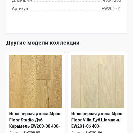
Длина, мм
400-1200
Артикул
EW201-01
Другие модели коллекции
Инженерная доска Alpine
Инженерная доска Alpine
Floor Studio Дуб
Floor Villa Дуб Шампань
Карамель EW200-08 400-
EW201-06 400-
1200х145х12 мм,
1200х165х12 мм,
Артикул
EW200-08
Артикул
EW201-06