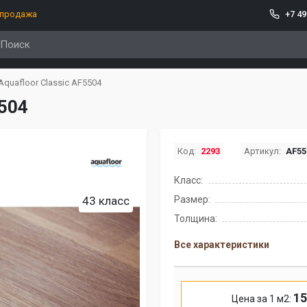
спродажа
+7 49
quafloor Classic AF5504
5504
Код:
2293
Артикул:
AF55
Класс:
43 класс
Размер:
Толщина:
Все характеристики
15
Цена за 1 м2: