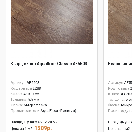
Кварц винил Aquafloor Classic AF5503
Кварц винил
Артикул
AF5503
Артикул
AF5
Код товара
2289
Код товара
Класс:
43 класс
Класс:
43 кл
Толщина:
5.5 мм
Толщина:
5.5
Фаска:
Микрофаска
Фаска:
Микр
Производитель
AquaFloor (Бельгия)
Производит
Площадь упаковки:
2.20
м2
Площадь упак
1589р.
Цена за 1 м2:
Цена за 1 м2: