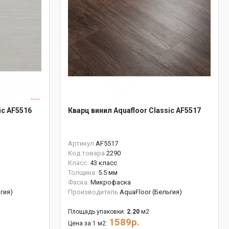
ic AF5516
Кварц винил Aquafloor Classic AF5517
Артикул
AF5517
Код товара
2290
Класс:
43 класс
Толщина:
5.5 мм
Фаска:
Микрофаска
гия)
Производитель
AquaFloor (Бельгия)
Площадь упаковки:
2.20
м2
1589р.
Цена за 1 м2: