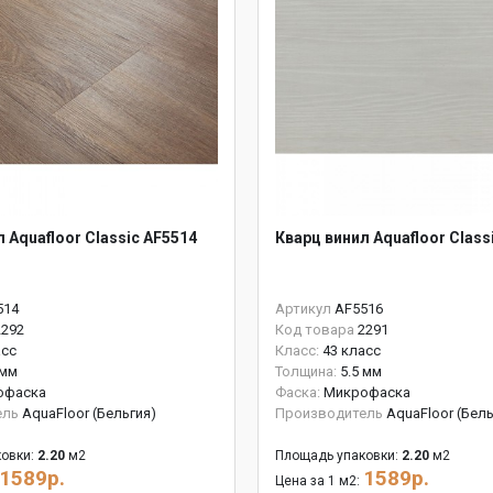
 Aquafloor Classic AF5514
Кварц винил Aquafloor Class
514
Артикул
AF5516
2292
Код товара
2291
асс
Класс:
43 класс
 мм
Толщина:
5.5 мм
офаска
Фаска:
Микрофаска
ель
AquaFloor (Бельгия)
Производитель
AquaFloor (Бель
овки:
2.20
м2
Площадь упаковки:
2.20
м2
1589р.
1589р.
Цена за 1 м2: