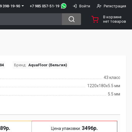
+7 985 057-51-19
9 398-19-90
Войти
Регистрация
В корзине
нет товаров
04
Бренд:
AquaFloor (Бельгия)
43 класс
1220х180х5.5 мм
5.5 мм
89р.
3496р.
Цена упаковки: