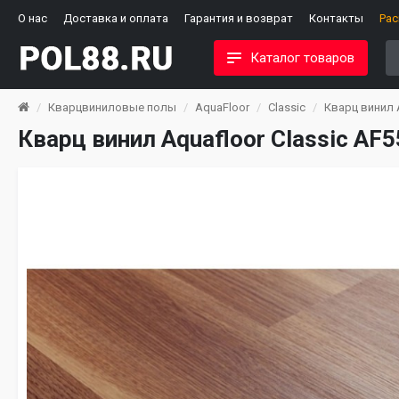
О нас
Доставка и оплата
Гарантия и возврат
Контакты
Ра
Каталог товаров
Кварцвиниловые полы
AquaFloor
Classic
Кварц винил A
Кварц винил Aquafloor Classic AF