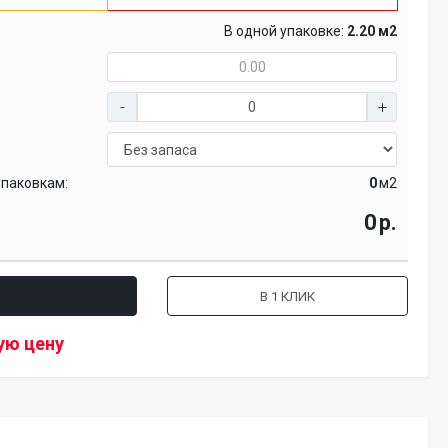
В одной упаковке:
2.20 м2
упаковкам:
м2
р.
В 1 КЛИК
ую цену