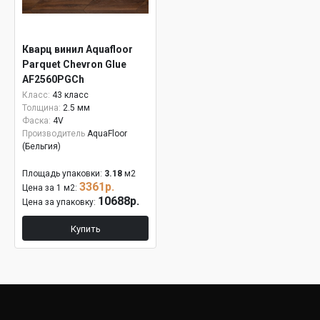
Кварц винил Aquafloor
Parquet Chevron Glue
AF2560PGCh
Класс:
43 класс
Толщина:
2.5 мм
Фаска:
4V
Производитель
AquaFloor
(Бельгия)
Площадь упаковки:
3.18
м2
3361р.
Цена за 1 м2:
10688р.
Цена за упаковку:
Купить