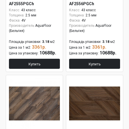
AF2555PGCh
AF2556PGCh
Класс:
43 класс
Класс:
43 класс
Толщина:
2.5 мм
Толщина:
2.5 мм
Фаска:
4V
Фаска:
4V
Производитель
AquaFloor
Производитель
AquaFloor
(Бельгия)
(Бельгия)
Площадь упаковки:
3.18
м2
Площадь упаковки:
3.18
м2
3361р.
3361р.
Цена за 1 м2:
Цена за 1 м2:
10688р.
10688р.
Цена за упаковку:
Цена за упаковку:
Купить
Купить