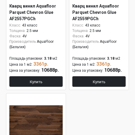
Кварц винил Aquafloor
Кварц винил Aquafloor
Parquet Chevron Glue
Parquet Chevron Glue
AF2557PGCh
AF2559PGCh
Класс:
43 класс
Класс:
43 класс
Толщина:
2.5 мм
Толщина:
2.5 мм
Фаска:
4V
Фаска:
4V
Производитель
AquaFloor
Производитель
AquaFloor
(Бельгия)
(Бельгия)
Площадь упаковки:
3.18
м2
Площадь упаковки:
3.18
м2
3361р.
3361р.
Цена за 1 м2:
Цена за 1 м2:
10688р.
10688р.
Цена за упаковку:
Цена за упаковку:
Купить
Купить