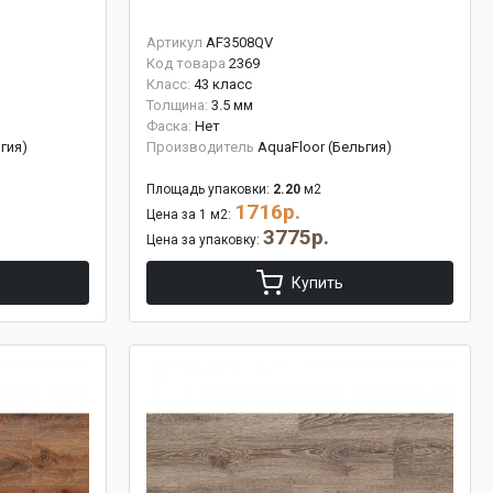
Артикул
AF3508QV
Код товара
2369
Класс:
43 класс
Толщина:
3.5 мм
Фаска:
Нет
гия)
Производитель
AquaFloor (Бельгия)
Площадь упаковки:
2.20
м2
1716р.
Цена за 1 м2:
3775р.
Цена за упаковку:
Купить