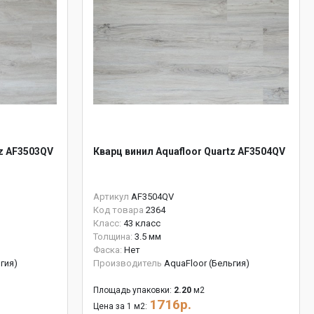
tz AF3503QV
Кварц винил Aquafloor Quartz AF3504QV
Артикул
AF3504QV
Код товара
2364
Класс:
43 класс
Толщина:
3.5 мм
Фаска:
Нет
гия)
Производитель
AquaFloor (Бельгия)
Площадь упаковки:
2.20
м2
1716р.
Цена за 1 м2: