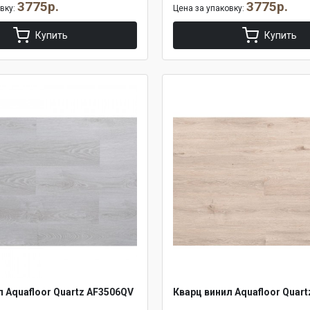
3775р.
3775р.
овку:
Цена за упаковку:
Купить
Купить
л Aquafloor Quartz AF3506QV
Кварц винил Aquafloor Quar