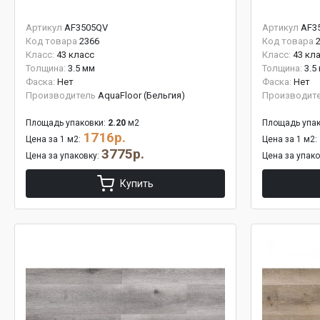
Артикул
AF3505QV
Артикул
AF3
Код товара
2366
Код товара
Класс:
43 класс
Класс:
43 кл
Толщина:
3.5 мм
Толщина:
3.5
Фаска:
Нет
Фаска:
Нет
Производитель
AquaFloor (Бельгия)
Производит
Площадь упаковки:
2.20
м2
Площадь упак
1716р.
Цена за 1 м2:
Цена за 1 м2:
3775р.
Цена за упаковку:
Цена за упак
Купить