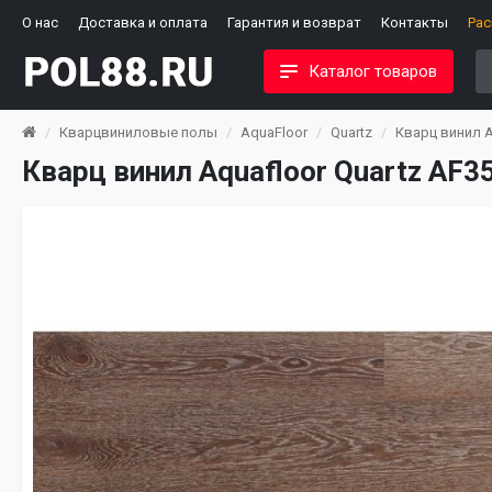
О нас
Доставка и оплата
Гарантия и возврат
Контакты
Ра
Каталог товаров
Кварцвиниловые полы
AquaFloor
Quartz
Кварц винил A
Кварц винил Aquafloor Quartz AF