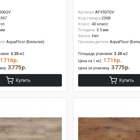
506QV
Артикул
AF3507QV
2367
Код товара
2368
асс
Класс:
43 класс
 мм
Толщина:
3.5 мм
Фаска:
Нет
ель
AquaFloor (Бельгия)
Производитель
AquaFloor (Бель
овки:
2.20
м2
Площадь упаковки:
2.20
м2
1716р.
1716р.
Цена за 1 м2:
3775р.
3775р.
овку:
Цена за упаковку:
Купить
Купить