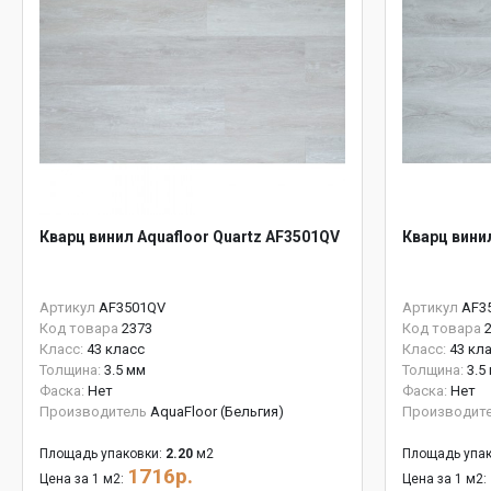
Кварц винил Aquafloor Quartz AF3501QV
Кварц вини
Артикул
AF3501QV
Артикул
AF3
Код товара
2373
Код товара
Класс:
43 класс
Класс:
43 кл
Толщина:
3.5 мм
Толщина:
3.5
Фаска:
Нет
Фаска:
Нет
Производитель
AquaFloor (Бельгия)
Производит
Площадь упаковки:
2.20
м2
Площадь упак
1716р.
Цена за 1 м2:
Цена за 1 м2: