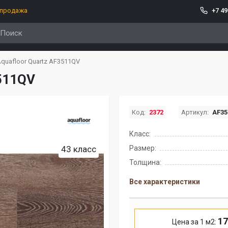
спродажа
+7 49
quafloor Quartz AF3511QV
3511QV
Код:
2372
Артикул:
AF35
Класс:
43 класс
Размер:
Толщина:
Все характеристики
17
Цена за 1 м2: