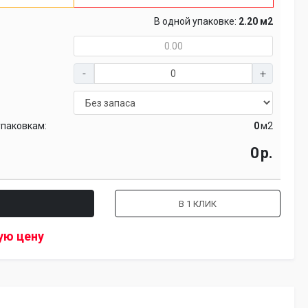
В одной упаковке:
2.20 м2
упаковкам:
м2
р.
В 1 КЛИК
ую цену