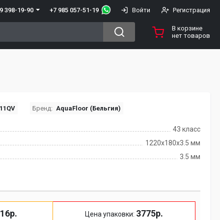
+7 985 057-51-19
9 398-19-90
Войти
Регистрация
В корзине
нет товаров
11QV
Бренд:
AquaFloor (Бельгия)
43 класс
1220х180х3.5 мм
3.5 мм
16р.
3775р.
Цена упаковки: