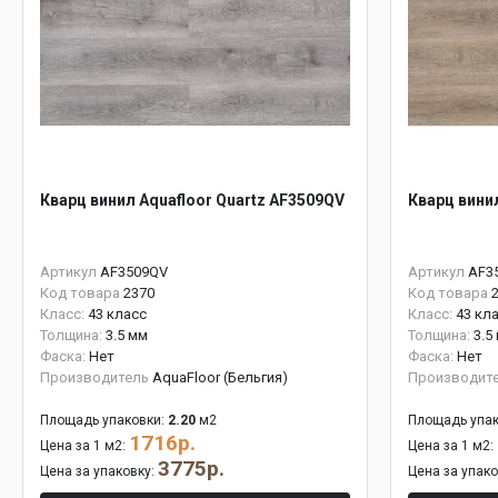
Кварц винил Aquafloor Quartz AF3509QV
Кварц вини
Артикул
AF3509QV
Артикул
AF3
Код товара
2370
Код товара
Класс:
43 класс
Класс:
43 кл
Толщина:
3.5 мм
Толщина:
3.5
Фаска:
Нет
Фаска:
Нет
Производитель
AquaFloor (Бельгия)
Производит
Площадь упаковки:
2.20
м2
Площадь упак
1716р.
Цена за 1 м2:
Цена за 1 м2:
3775р.
Цена за упаковку:
Цена за упак