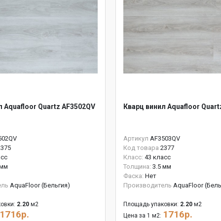
л Aquafloor Quartz AF3502QV
Кварц винил Aquafloor Quar
502QV
Артикул
AF3503QV
2375
Код товара
2377
асс
Класс:
43 класс
 мм
Толщина:
3.5 мм
Фаска:
Нет
ель
AquaFloor (Бельгия)
Производитель
AquaFloor (Бель
овки:
2.20
м2
Площадь упаковки:
2.20
м2
1716р.
1716р.
Цена за 1 м2: