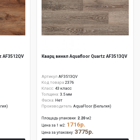
tz AF3512QV
Кварц винил Aquafloor Quartz AF3513QV
Артикул
AF3513QV
Код товара
2376
Класс:
43 класс
Толщина:
3.5 мм
Фаска:
Нет
гия)
Производитель
AquaFloor (Бельгия)
Площадь упаковки:
2.20
м2
1716р.
Цена за 1 м2:
3775р.
Цена за упаковку: