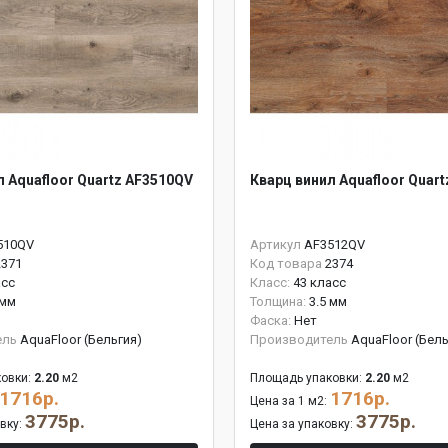
л Aquafloor Quartz AF3510QV
Кварц винил Aquafloor Quar
510QV
Артикул
AF3512QV
2371
Код товара
2374
асс
Класс:
43 класс
 мм
Толщина:
3.5 мм
Фаска:
Нет
ель
AquaFloor (Бельгия)
Производитель
AquaFloor (Бель
овки:
2.20
м2
Площадь упаковки:
2.20
м2
1716р.
1716р.
Цена за 1 м2:
3775р.
3775р.
овку:
Цена за упаковку: