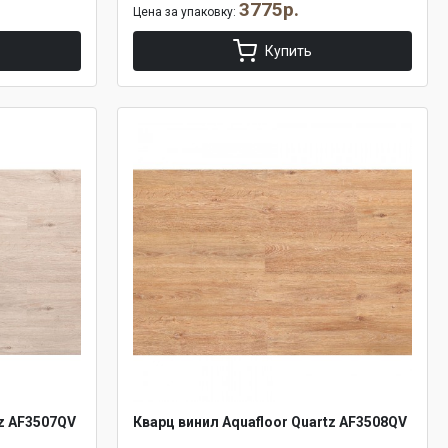
3775р.
Цена за упаковку:
Купить
tz AF3507QV
Кварц винил Aquafloor Quartz AF3508QV