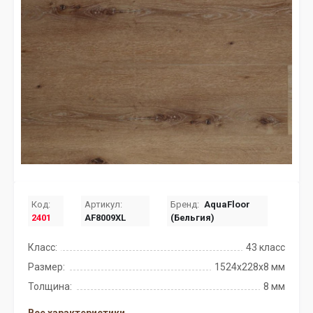
Код:
Артикул:
Бренд:
AquaFloor
2401
AF8009XL
(Бельгия)
Класс:
43 класс
Размер:
1524x228x8 мм
Толщина:
8 мм