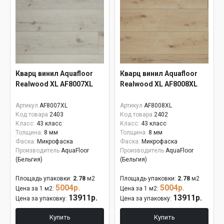
Кварц винил Aquafloor
Кварц винил Aquafloor
Realwood XL AF8007XL
Realwood XL AF8008XL
Артикул
AF8007XL
Артикул
AF8008XL
Код товара
2403
Код товара
2402
Класс:
43 класс
Класс:
43 класс
Толщина:
8 мм
Толщина:
8 мм
Фаска:
Микрофаска
Фаска:
Микрофаска
Производитель
AquaFloor
Производитель
AquaFloor
(Бельгия)
(Бельгия)
Площадь упаковки:
2.78
м2
Площадь упаковки:
2.78
м2
5004р.
5004р.
Цена за 1 м2:
Цена за 1 м2:
13911р.
13911р.
Цена за упаковку:
Цена за упаковку:
Купить
Купить