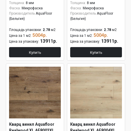
Толщина:
8 мм
Толщина:
8 мм
Фаска:
Микрофаска
Фаска:
Микрофаска
Производитель
AquaFloor
Производитель
AquaFloor
(Бельгия)
(Бельгия)
Площадь упаковки:
2.78
м2
Площадь упаковки:
2.78
м2
5004р.
5004р.
Цена за 1 м2:
Цена за 1 м2:
13911р.
13911р.
Цена за упаковку:
Цена за упаковку:
Купить
Купить
Кварц винил Aquafloor
Кварц винил Aquafloor
Realwood XL AF8003XL
Realwood XL AF8004XL