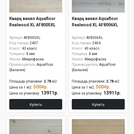
Кварц винил Aquafloor
Кварц винил Aquafloor
Realwood XL AF8005XL
Realwood XL AF8006XL
Артикул
AF8005XL
Артикул
AF8006XL
Код товара
2407
Код товара
2404
Класс:
43 класс
Класс:
43 класс
Толщина:
8 мм
Толщина:
8 мм
Фаска:
Микрофаска
Фаска:
Микрофаска
Производитель
AquaFloor
Производитель
AquaFloor
(Бельгия)
(Бельгия)
Площадь упаковки:
2.78
м2
Площадь упаковки:
2.78
м2
5004р.
5004р.
Цена за 1 м2:
Цена за 1 м2:
13911р.
13911р.
Цена за упаковку:
Цена за упаковку:
Купить
Купить