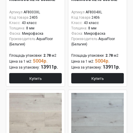
Артикул
AF8003XL
Артикул
AF8004XL
Код товара
2405
Код товара
2406
Класс:
43 класс
Класс:
43 класс
Толщина:
8 мм
Толщина:
8 мм
Фаска:
Микрофаска
Фаска:
Микрофаска
Производитель
AquaFloor
Производитель
AquaFloor
(Бельгия)
(Бельгия)
Площадь упаковки:
2.78
м2
Площадь упаковки:
2.78
м2
5004р.
5004р.
Цена за 1 м2:
Цена за 1 м2:
13911р.
13911р.
Цена за упаковку:
Цена за упаковку:
Купить
Купить