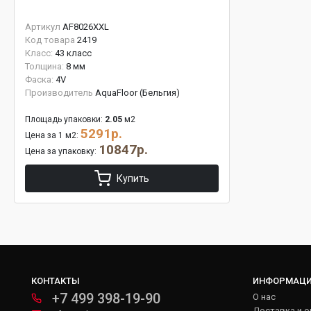
Артикул
AF8026XXL
Код товара
2419
Класс:
43 класс
Толщина:
8 мм
Фаска:
4V
Производитель
AquaFloor (Бельгия)
Площадь упаковки:
2.05
м2
5291р.
Цена за 1 м2:
10847р.
Цена за упаковку:
Купить
КОНТАКТЫ
ИНФОРМАЦ
+7 499 398-19-90
О нас
Доставка и о