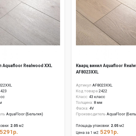
л Aquafloor Realwood XXL
Кварц винил Aquafloor Real
AF8023XXL
022XXL
Артикул
AF8023XXL
2423
Код товара
2422
асс
Класс:
43 класс
м
Толщина:
8 мм
Фаска:
4V
ель
AquaFloor (Бельгия)
Производитель
AquaFloor (Бель
овки:
2.05
м2
Площадь упаковки:
2.05
м2
5291р.
5291р.
Цена за 1 м2: