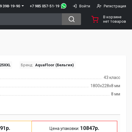
+7 985 057-51-19
9 398-19-90
Войти
Регистрация
В корзине
нет товаров
25XXL
Бренд:
AquaFloor (Бельгия)
43 класс
1800x228x8 мм
8 мм
91р.
10847р.
Цена упаковки: