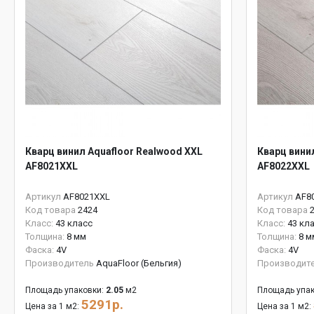
Кварц винил Aquafloor Realwood XXL
Кварц вини
AF8021XXL
AF8022XXL
Артикул
AF8021XXL
Артикул
AF8
Код товара
2424
Код товара
Класс:
43 класс
Класс:
43 кл
Толщина:
8 мм
Толщина:
8 м
Фаска:
4V
Фаска:
4V
Производитель
AquaFloor (Бельгия)
Производит
Площадь упаковки:
2.05
м2
Площадь упак
5291р.
Цена за 1 м2:
Цена за 1 м2: