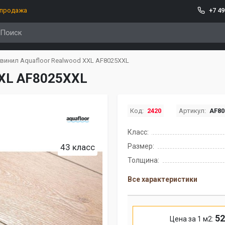
спродажа
+7 49
винил Aquafloor Realwood XXL AF8025XXL
XXL AF8025XXL
Код:
2420
Артикул:
AF80
Класс:
43 класс
Размер:
Толщина:
Все характеристики
52
Цена за 1 м2: