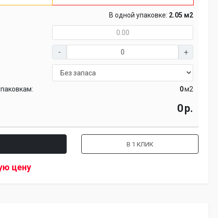
В одной упаковке:
2.05 м2
упаковкам:
м2
р.
В 1 КЛИК
ую цену