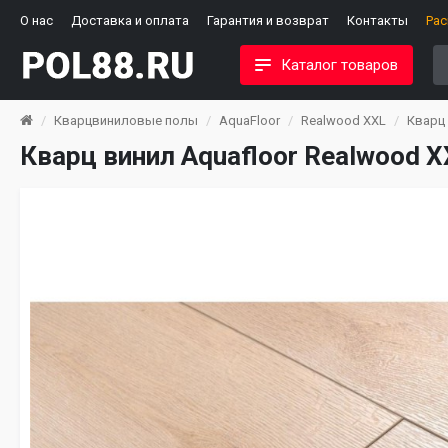
О нас
Доставка и оплата
Гарантия и возврат
Контакты
Ра
Каталог товаров
Кварцвиниловые полы
AquaFloor
Realwood XXL
Кварц 
Кварц винил Aquafloor Realwood 