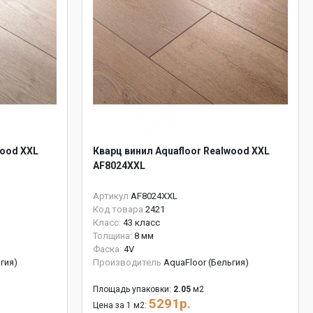
wood XXL
Кварц винил Aquafloor Realwood XXL
AF8024XXL
Артикул
AF8024XXL
Код товара
2421
Класс:
43 класс
Толщина:
8 мм
Фаска:
4V
гия)
Производитель
AquaFloor (Бельгия)
Площадь упаковки:
2.05
м2
5291р.
Цена за 1 м2: