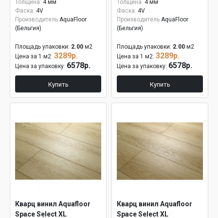
Толщина:
4 мм
Толщина:
4 мм
Фаска:
4V
Фаска:
4V
Производитель
AquaFloor
Производитель
AquaFloor
(Бельгия)
(Бельгия)
Площадь упаковки:
2.00
м2
Площадь упаковки:
2.00
м2
3289р.
3289р.
Цена за 1 м2:
Цена за 1 м2:
6578р.
6578р.
Цена за упаковку:
Цена за упаковку:
Купить
Купить
Кварц винил Aquafloor
Кварц винил Aquafloor
Space Select XL
Space Select XL