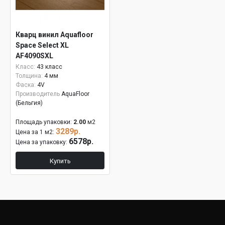
Кварц винил Aquafloor
Space Select XL
AF4090SXL
Класс:
43 класс
Толщина:
4 мм
Фаска:
4V
Производитель
AquaFloor
(Бельгия)
Площадь упаковки:
2.00
м2
3289р.
Цена за 1 м2:
6578р.
Цена за упаковку:
Купить