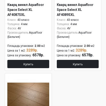
Кварц винил Aquafloor
Кварц винил Aquafloor
Space Select XL
Space Select XL
AF4087SXL
AF4089SXL
Класс:
43 класс
Класс:
43 класс
Толщина:
4 мм
Толщина:
4 мм
Фаска:
4V
Фаска:
4V
Производитель
AquaFloor
Производитель
AquaFloor
(Бельгия)
(Бельгия)
Площадь упаковки:
2.00
м2
Площадь упаковки:
2.00
м2
3289р.
3289р.
Цена за 1 м2:
Цена за 1 м2:
6578р.
6578р.
Цена за упаковку:
Цена за упаковку:
Купить
Купить