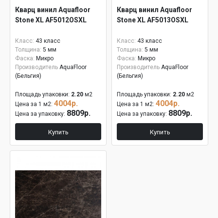
Кварц винил Aquafloor
Кварц винил Aquafloor
Stone XL AF5012OSXL
Stone XL AF5013OSXL
Класс:
43 класс
Класс:
43 класс
Толщина:
5 мм
Толщина:
5 мм
Фаска:
Микро
Фаска:
Микро
Производитель
AquaFloor
Производитель
AquaFloor
(Бельгия)
(Бельгия)
Площадь упаковки:
2.20
м2
Площадь упаковки:
2.20
м2
4004р.
4004р.
Цена за 1 м2:
Цена за 1 м2:
8809р.
8809р.
Цена за упаковку:
Цена за упаковку:
Купить
Купить