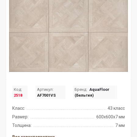
Код:
Артикул:
Бренд:
AquaFloor
2518
AF7001VS
(Бельгия)
Класс:
43 класс
Размер:
600x600x7 мм
Толщина:
7 мм