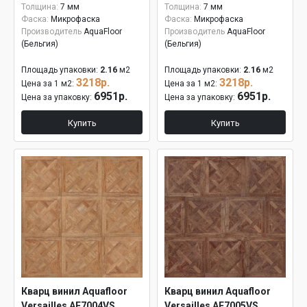
Толщина:
7 мм
Толщина:
7 мм
Фаска:
Микрофаска
Фаска:
Микрофаска
Производитель
AquaFloor
Производитель
AquaFloor
(Бельгия)
(Бельгия)
Площадь упаковки:
2.16
м2
Площадь упаковки:
2.16
м2
3218р.
3218р.
Цена за 1 м2:
Цена за 1 м2:
6951р.
6951р.
Цена за упаковку:
Цена за упаковку:
Купить
Купить
Кварц винил Aquafloor
Кварц винил Aquafloor
Versailles AF7004VS
Versailles AF7005VS