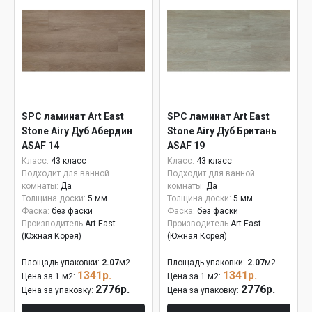
SPC ламинат Art East
SPC ламинат Art East
Stone Airy Дуб Абердин
Stone Airy Дуб Британь
ASAF 14
ASAF 19
Класс:
43 класс
Класс:
43 класс
Подходит для ванной
Подходит для ванной
комнаты:
Да
комнаты:
Да
Толщина доски:
5 мм
Толщина доски:
5 мм
Фаска:
без фаски
Фаска:
без фаски
Производитель
Art East
Производитель
Art East
(Южная Корея)
(Южная Корея)
Площадь упаковки:
2.07
м2
Площадь упаковки:
2.07
м2
1341р.
1341р.
Цена за 1 м2:
Цена за 1 м2:
2776р.
2776р.
Цена за упаковку:
Цена за упаковку: