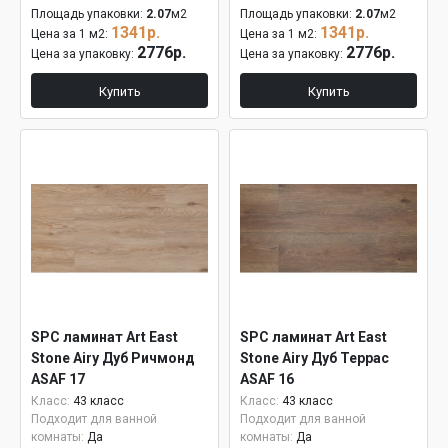
Площадь упаковки:
2.07
м2
Площадь упаковки:
2.07
м2
1341р.
1341р.
Цена за 1 м2:
Цена за 1 м2:
2776р.
2776р.
Цена за упаковку:
Цена за упаковку:
Купить
Купить
SPC ламинат Art East
SPC ламинат Art East
Stone Airy Дуб Ричмонд
Stone Airy Дуб Террас
ASAF 17
ASAF 16
Класс:
43 класс
Класс:
43 класс
Подходит для ванной
Подходит для ванной
комнаты:
Да
комнаты:
Да