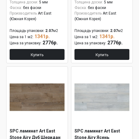
Толщина доски:
5 мм
Толщина доски:
5 мм
Фаска:
без фаски
Фаска:
без фаски
Производитель
Art East
Производитель
Art East
(Южная Корея)
(Южная Корея)
Площадь упаковки:
2.07
м2
Площадь упаковки:
2.07
м2
1341р.
1341р.
Цена за 1 м2:
Цена за 1 м2:
2776р.
2776р.
Цена за упаковку:
Цена за упаковку:
Купить
Купить
SPC ламинат Art East
SPC ламинат Art East
Stone Airy Дуб Шеридан
Stone Airy Ясень