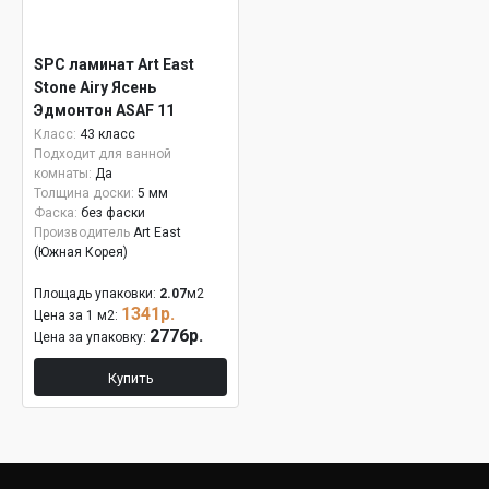
SPC ламинат Art East
Stone Airy Ясень
Эдмонтон ASAF 11
Класс:
43 класс
Подходит для ванной
комнаты:
Да
Толщина доски:
5 мм
Фаска:
без фаски
Производитель
Art East
(Южная Корея)
Площадь упаковки:
2.07
м2
1341р.
Цена за 1 м2:
2776р.
Цена за упаковку:
Купить