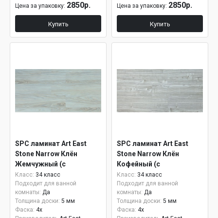
2850р.
2850р.
Цена за упаковку:
Цена за упаковку:
Купить
Купить
SPC ламинат Art East
SPC ламинат Art East
Stone Narrow Клён
Stone Narrow Клён
Жемчужный (с
Кофейный (с
подложкой) ASL 139
подложкой) ASL 140
Класс:
34 класс
Класс:
34 класс
Подходит для ванной
Подходит для ванной
комнаты:
Да
комнаты:
Да
Толщина доски:
5 мм
Толщина доски:
5 мм
Фаска:
4x
Фаска:
4x