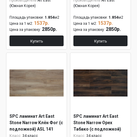
Производитель
Art East
Производитель
Art East
(Южная Корея)
(Южная Корея)
Площадь упаковки:
1.854
м2
Площадь упаковки:
1.854
м2
1537р.
1537р.
Цена за 1 м2:
Цена за 1 м2:
2850р.
2850р.
Цена за упаковку:
Цена за упаковку:
Купить
Купить
SPC ламинат Art East
SPC ламинат Art East
Stone Narrow Клён Фог (с
Stone Narrow Орех
подложкой) ASL 141
Табако (с подложкой)
ASL 142
Класс:
34 класс
Класс:
34 класс