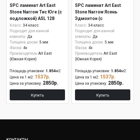
SPC ламинат Art East
SPC ламинат Art East
Stone Narrow Тис Юге (с
Stone Narrow Ясень
подложкой) ASL 128
Эдмонтон (с
подложкой) ASL 127
Класс:
34 класс
Класс:
34 класс
Подходит для ванной
Подходит для ванной
комнаты:
Да
комнаты:
Да
Толщина доски:
5 мм
Толщина доски:
5 мм
Фаска:
4x
Фаска:
4x
Производитель
Art East
Производитель
Art East
(Южная Корея)
(Южная Корея)
Площадь упаковки:
1.854
м2
Площадь упаковки:
1.854
м2
1537р.
1537р.
Цена за 1 м2:
Цена за 1 м2:
2850р.
2850р.
Цена за упаковку:
Цена за упаковку:
Купить
Купить
КОНТАКТЫ