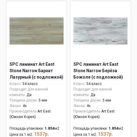
SPC ламинат Art East
SPC ламинат Art East
Stone Narrow Бархат
Stone Narrow Берёза
Лазурный (с подложкой)
Божоле (с подложкой)
ASL 122
ASL 129
Класс:
34 класс
Класс:
34 класс
Подходит для ванной
Подходит для ванной
комнаты:
Да
комнаты:
Да
Толщина доски:
5 мм
Толщина доски:
5 мм
Фаска:
4x
Фаска:
4x
Производитель
Art East
Производитель
Art East
(Южная Корея)
(Южная Корея)
Площадь упаковки:
1.854
м2
Площадь упаковки:
1.854
м2
1537р.
1537р.
Цена за 1 м2:
Цена за 1 м2: