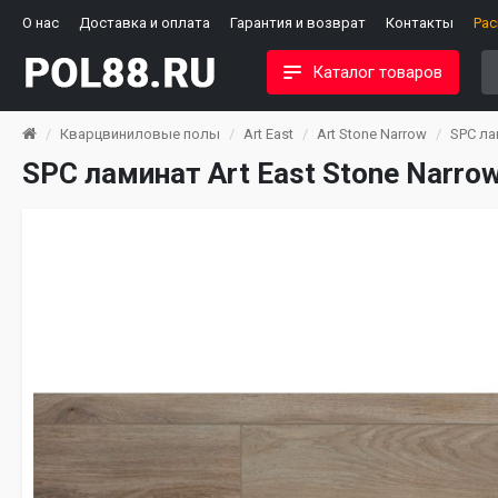
О нас
Доставка и оплата
Гарантия и возврат
Контакты
Ра
Каталог товаров
Кварцвиниловые полы
Art East
Art Stone Narrow
SPC ла
SPC ламинат Art East Stone Narro