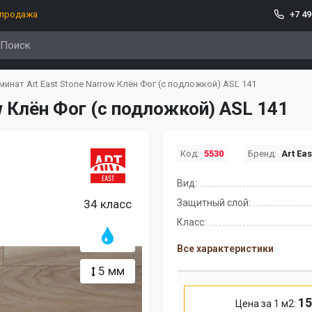
спродажа
+7 49
минат Art East Stone Narrow Клён Фог (с подложкой) ASL 141
w Клён Фог (с подложкой) ASL 141
Код:
5530
Бренд:
Art Ea
Вид:
34 класс
Защитный слой:
Класс:
Все характеристики
5 мм
15
Цена за 1 м2: