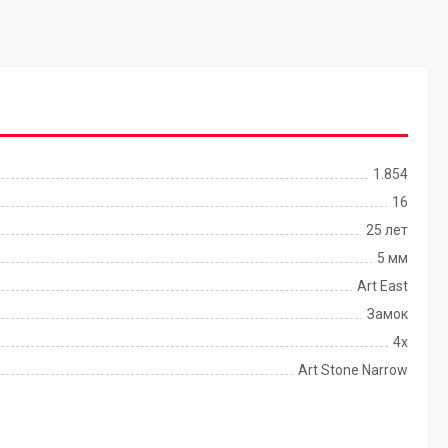
1.854
16
25 лет
5 мм
Art East
Замок
4x
Art Stone Narrow