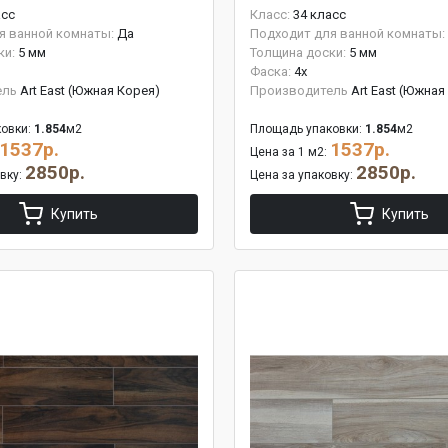
асс
Класс:
34 класс
я ванной комнаты:
Да
Подходит для ванной комнаты:
ки:
5 мм
Толщина доски:
5 мм
Фаска:
4x
ель
Art East (Южная Корея)
Производитель
Art East (Южная
овки:
1.854
м2
Площадь упаковки:
1.854
м2
1537р.
1537р.
Цена за 1 м2:
2850р.
2850р.
овку:
Цена за упаковку:
Купить
Купить