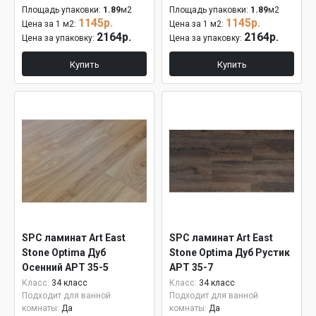
Площадь упаковки:
1.89
м2
Площадь упаковки:
1.89
м2
1145р.
1145р.
Цена за 1 м2:
Цена за 1 м2:
2164р.
2164р.
Цена за упаковку:
Цена за упаковку:
Купить
Купить
SPC ламинат Art East
SPC ламинат Art East
Stone Optima Дуб
Stone Optima Дуб Рустик
Осенний APT 35-5
APT 35-7
Класс:
34 класс
Класс:
34 класс
Подходит для ванной
Подходит для ванной
комнаты:
Да
комнаты:
Да