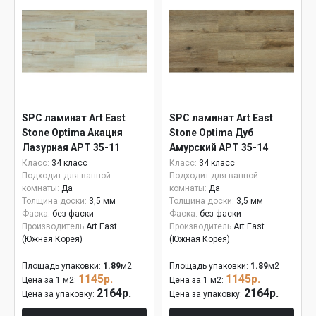
SPC ламинат Art East
SPC ламинат Art East
Stone Optima Акация
Stone Optima Дуб
Лазурная APT 35-11
Амурский APT 35-14
Класс:
34 класс
Класс:
34 класс
Подходит для ванной
Подходит для ванной
комнаты:
Да
комнаты:
Да
Толщина доски:
3,5 мм
Толщина доски:
3,5 мм
Фаска:
без фаски
Фаска:
без фаски
Производитель
Art East
Производитель
Art East
(Южная Корея)
(Южная Корея)
Площадь упаковки:
1.89
м2
Площадь упаковки:
1.89
м2
1145р.
1145р.
Цена за 1 м2:
Цена за 1 м2:
2164р.
2164р.
Цена за упаковку:
Цена за упаковку: