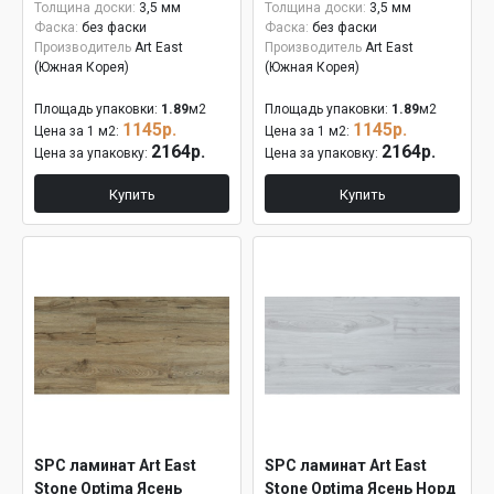
Толщина доски:
3,5 мм
Толщина доски:
3,5 мм
Фаска:
без фаски
Фаска:
без фаски
Производитель
Art East
Производитель
Art East
(Южная Корея)
(Южная Корея)
Площадь упаковки:
1.89
м2
Площадь упаковки:
1.89
м2
1145р.
1145р.
Цена за 1 м2:
Цена за 1 м2:
2164р.
2164р.
Цена за упаковку:
Цена за упаковку:
Купить
Купить
SPC ламинат Art East
SPC ламинат Art East
Stone Optima Ясень
Stone Optima Ясень Норд