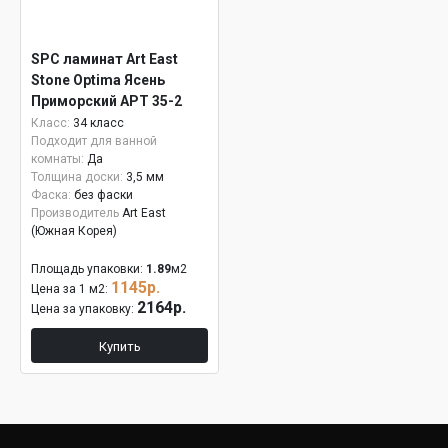
SPC ламинат Art East
Stone Optima Ясень
Приморский APT 35-2
Класс:
34 класс
Подходит для ванной
комнаты:
Да
Толщина доски:
3,5 мм
Фаска:
без фаски
Производитель
Art East
(Южная Корея)
Площадь упаковки:
1.89
м2
1145р.
Цена за 1 м2:
2164р.
Цена за упаковку:
Купить