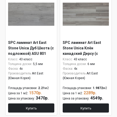
SPC ламинат Art East
SPC ламинат Art East
Stone Unica Дуб Шкота (с
Stone Unica Клён
подложкой) ASU 801
канадский Дерсу (с
подложкой) 6 мм ASU
Класс:
43 класс
Класс:
43 класс
Толщина доски:
5,5 мм
Толщина доски:
6 мм
805
Фаска:
4x
Фаска:
4x
Производитель
Art East
Производитель
Art East
(Южная Корея)
(Южная Корея)
Площадь упаковки:
2.21
м2
Площадь упаковки:
1.9872
м2
1570р.
2289р.
Цена за 1 м2:
Цена за 1 м2:
3470р.
4549р.
Цена за упаковку:
Цена за упаковку:
Купить
Купить