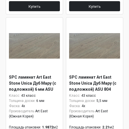
Купить
Купить
SPC ламинат Art East
SPC ламинат Art East
Stone Unica Дуб Мару (с
Stone Unica Дуб Мару (с
подложкой) 6 мм ASU
подложкой) ASU 804
804
Класс:
43 класс
Класс:
43 класс
Толщина доски:
6 мм
Толщина доски:
5,5 мм
Фаска:
4x
Фаска:
4x
Производитель
Art East
Производитель
Art East
(Южная Корея)
(Южная Корея)
Площадь упаковки:
1.9872
м2
Площадь упаковки:
2.21
м2