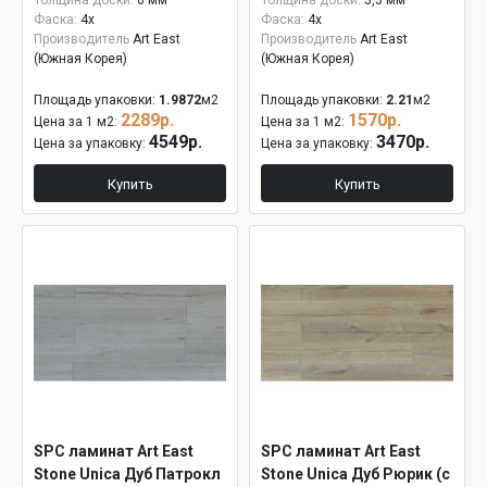
Толщина доски:
6 мм
Толщина доски:
5,5 мм
Фаска:
4x
Фаска:
4x
Производитель
Art East
Производитель
Art East
(Южная Корея)
(Южная Корея)
Площадь упаковки:
1.9872
м2
Площадь упаковки:
2.21
м2
2289р.
1570р.
Цена за 1 м2:
Цена за 1 м2:
4549р.
3470р.
Цена за упаковку:
Цена за упаковку:
Купить
Купить
SPC ламинат Art East
SPC ламинат Art East
Stone Unica Дуб Патрокл
Stone Unica Дуб Рюрик (с