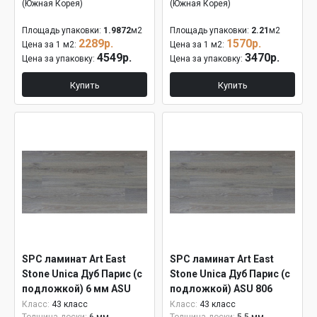
(Южная Корея)
(Южная Корея)
Площадь упаковки:
1.9872
м2
Площадь упаковки:
2.21
м2
2289р.
1570р.
Цена за 1 м2:
Цена за 1 м2:
4549р.
3470р.
Цена за упаковку:
Цена за упаковку:
Купить
Купить
SPC ламинат Art East
SPC ламинат Art East
Stone Unica Дуб Парис (с
Stone Unica Дуб Парис (с
подложкой) 6 мм ASU
подложкой) ASU 806
806
Класс:
43 класс
Класс:
43 класс