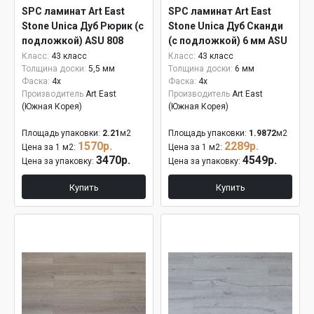
SPC ламинат Art East
SPC ламинат Art East
Stone Unica Дуб Рюрик (с
Stone Unica Дуб Сканди
подложкой) ASU 808
(с подложкой) 6 мм ASU
803
Класс:
43 класс
Класс:
43 класс
Толщина доски:
5,5 мм
Толщина доски:
6 мм
Фаска:
4x
Фаска:
4x
Производитель
Art East
Производитель
Art East
(Южная Корея)
(Южная Корея)
Площадь упаковки:
2.21
м2
Площадь упаковки:
1.9872
м2
1570р.
2289р.
Цена за 1 м2:
Цена за 1 м2:
3470р.
4549р.
Цена за упаковку:
Цена за упаковку:
Купить
Купить