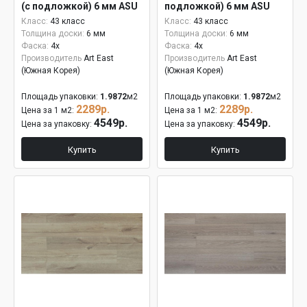
(с подложкой) 6 мм ASU
подложкой) 6 мм ASU
802
808
Класс:
43 класс
Класс:
43 класс
Толщина доски:
6 мм
Толщина доски:
6 мм
Фаска:
4x
Фаска:
4x
Производитель
Art East
Производитель
Art East
(Южная Корея)
(Южная Корея)
Площадь упаковки:
1.9872
м2
Площадь упаковки:
1.9872
м2
2289р.
2289р.
Цена за 1 м2:
Цена за 1 м2:
4549р.
4549р.
Цена за упаковку:
Цена за упаковку:
Купить
Купить