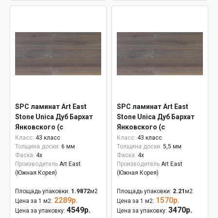
SPC ламинат Art East
SPC ламинат Art East
Stone Unica Дуб Бархат
Stone Unica Дуб Бархат
Янковского (с
Янковского (с
подложкой) 6 мм ASU
подложкой) ASU 810
Класс:
43 класс
Класс:
43 класс
Толщина доски:
6 мм
Толщина доски:
5,5 мм
810
Фаска:
4x
Фаска:
4x
Производитель
Art East
Производитель
Art East
(Южная Корея)
(Южная Корея)
Площадь упаковки:
1.9872
м2
Площадь упаковки:
2.21
м2
2289р.
1570р.
Цена за 1 м2:
Цена за 1 м2:
4549р.
3470р.
Цена за упаковку:
Цена за упаковку: