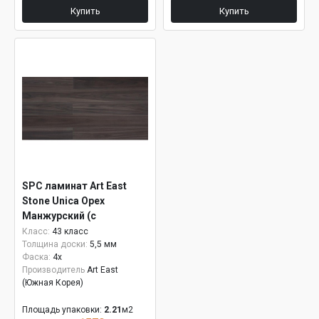
Купить
Купить
SPC ламинат Art East
Stone Unica Орех
Манжурский (с
подложкой) ASU 807
Класс:
43 класс
Толщина доски:
5,5 мм
Фаска:
4x
Производитель
Art East
(Южная Корея)
Площадь упаковки:
2.21
м2