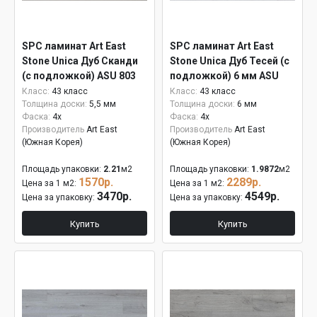
SPC ламинат Art East
SPC ламинат Art East
Stone Unica Дуб Сканди
Stone Unica Дуб Тесей (с
(с подложкой) ASU 803
подложкой) 6 мм ASU
809
Класс:
43 класс
Класс:
43 класс
Толщина доски:
5,5 мм
Толщина доски:
6 мм
Фаска:
4x
Фаска:
4x
Производитель
Art East
Производитель
Art East
(Южная Корея)
(Южная Корея)
Площадь упаковки:
2.21
м2
Площадь упаковки:
1.9872
м2
1570р.
2289р.
Цена за 1 м2:
Цена за 1 м2:
3470р.
4549р.
Цена за упаковку:
Цена за упаковку:
Купить
Купить