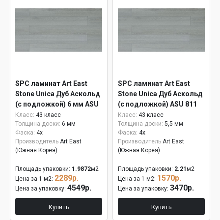
SPC ламинат Art East
SPC ламинат Art East
Stone Unica Дуб Аскольд
Stone Unica Дуб Аскольд
(с подложкой) 6 мм ASU
(с подложкой) ASU 811
811
Класс:
43 класс
Класс:
43 класс
Толщина доски:
6 мм
Толщина доски:
5,5 мм
Фаска:
4x
Фаска:
4x
Производитель
Art East
Производитель
Art East
(Южная Корея)
(Южная Корея)
Площадь упаковки:
1.9872
м2
Площадь упаковки:
2.21
м2
2289р.
1570р.
Цена за 1 м2:
Цена за 1 м2:
4549р.
3470р.
Цена за упаковку:
Цена за упаковку:
Купить
Купить