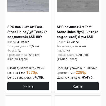
SPC ламинат Art East
SPC ламинат Art East
Stone Unica Дуб Тесей (с
Stone Unica Дуб Шкота (с
подложкой) ASU 809
подложкой) 6 мм ASU
801
Класс:
43 класс
Класс:
43 класс
Толщина доски:
5,5 мм
Толщина доски:
6 мм
Фаска:
4x
Фаска:
4x
Производитель
Art East
Производитель
Art East
(Южная Корея)
(Южная Корея)
Площадь упаковки:
2.21
м2
Площадь упаковки:
1.9872
м2
1570р.
2289р.
Цена за 1 м2:
Цена за 1 м2:
3470р.
4549р.
Цена за упаковку:
Цена за упаковку:
Купить
Купить