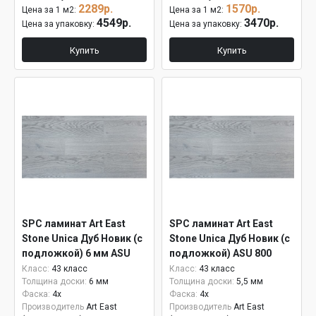
2289р.
1570р.
Цена за 1 м2:
Цена за 1 м2:
4549р.
3470р.
Цена за упаковку:
Цена за упаковку:
Купить
Купить
SPC ламинат Art East
SPC ламинат Art East
Stone Unica Дуб Новик (с
Stone Unica Дуб Новик (с
подложкой) 6 мм ASU
подложкой) ASU 800
800
Класс:
43 класс
Класс:
43 класс
Толщина доски:
6 мм
Толщина доски:
5,5 мм
Фаска:
4x
Фаска:
4x
Производитель
Art East
Производитель
Art East