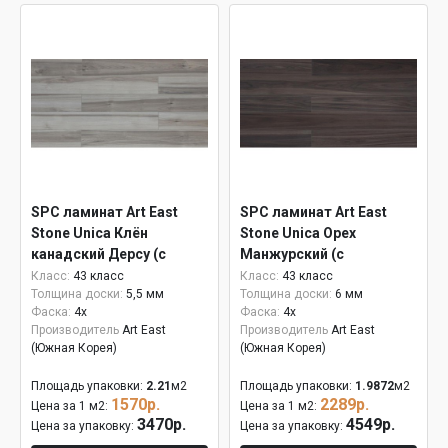
SPC ламинат Art East
SPC ламинат Art East
Stone Unica Клён
Stone Unica Орех
канадский Дерсу (с
Манжурский (с
подложкой) ASU 805
подложкой) 6 мм ASU
Класс:
43 класс
Класс:
43 класс
Толщина доски:
5,5 мм
Толщина доски:
6 мм
807
Фаска:
4x
Фаска:
4x
Производитель
Art East
Производитель
Art East
(Южная Корея)
(Южная Корея)
Площадь упаковки:
2.21
м2
Площадь упаковки:
1.9872
м2
1570р.
2289р.
Цена за 1 м2:
Цена за 1 м2:
3470р.
4549р.
Цена за упаковку:
Цена за упаковку: