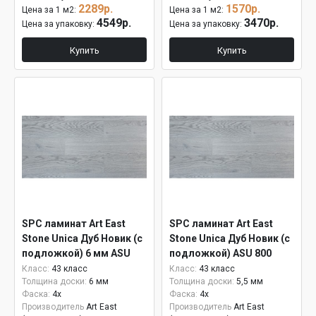
2289р.
1570р.
Цена за 1 м2:
Цена за 1 м2:
4549р.
3470р.
Цена за упаковку:
Цена за упаковку:
Купить
Купить
SPC ламинат Art East
SPC ламинат Art East
Stone Unica Дуб Новик (с
Stone Unica Дуб Новик (с
подложкой) 6 мм ASU
подложкой) ASU 800
800
Класс:
43 класс
Класс:
43 класс
Толщина доски:
6 мм
Толщина доски:
5,5 мм
Фаска:
4x
Фаска:
4x
Производитель
Art East
Производитель
Art East