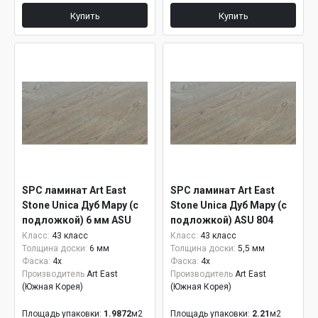
Купить
Купить
SPC ламинат Art East
SPC ламинат Art East
Stone Unica Дуб Мару (с
Stone Unica Дуб Мару (с
подложкой) 6 мм ASU
подложкой) ASU 804
804
Класс:
43 класс
Класс:
43 класс
Толщина доски:
6 мм
Толщина доски:
5,5 мм
Фаска:
4x
Фаска:
4x
Производитель
Art East
Производитель
Art East
(Южная Корея)
(Южная Корея)
Площадь упаковки:
1.9872
м2
Площадь упаковки:
2.21
м2