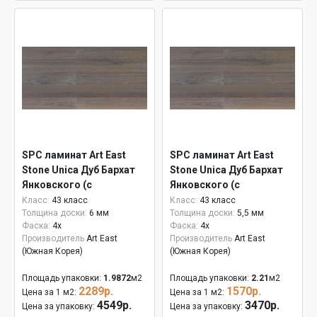
SPC ламинат Art East
SPC ламинат Art East
Stone Unica Дуб Бархат
Stone Unica Дуб Бархат
Янковского (с
Янковского (с
подложкой) 6 мм ASU
подложкой) ASU 810
Класс:
43 класс
Класс:
43 класс
Толщина доски:
6 мм
Толщина доски:
5,5 мм
810
Фаска:
4x
Фаска:
4x
Производитель
Art East
Производитель
Art East
(Южная Корея)
(Южная Корея)
Площадь упаковки:
1.9872
м2
Площадь упаковки:
2.21
м2
2289р.
1570р.
Цена за 1 м2:
Цена за 1 м2:
4549р.
3470р.
Цена за упаковку:
Цена за упаковку: