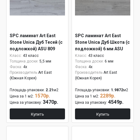
SPC ламинат Art East
SPC ламинат Art East
Stone Unica Дуб Тесей (с
Stone Unica Дуб Шкота (с
подложкой) ASU 809
подложкой) 6 мм ASU
801
Класс:
43 класс
Класс:
43 класс
Толщина доски:
5,5 мм
Толщина доски:
6 мм
Фаска:
4x
Фаска:
4x
Производитель
Art East
Производитель
Art East
(Южная Корея)
(Южная Корея)
Площадь упаковки:
2.21
м2
Площадь упаковки:
1.9872
м2
1570р.
2289р.
Цена за 1 м2:
Цена за 1 м2:
3470р.
4549р.
Цена за упаковку:
Цена за упаковку:
Купить
Купить