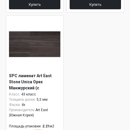
Купить
Купить
SPC ламинат Art East
Stone Unica Орех
Манжурский (с
подложкой) ASU 807
Класс:
43 класс
Толщина доски:
5,5 мм
Фаска:
4x
Производитель
Art East
(Южная Корея)
Площадь упаковки:
2.21
м2