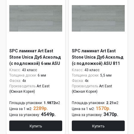
SPC ламинат Art East
SPC ламинат Art East
Stone Unica Дуб Аскольд
Stone Unica Дуб Аскольд
(с подложкой) 6 мм ASU
(с подложкой) ASU 811
811
Класс:
43 класс
Класс:
43 класс
Толщина доски:
6 мм
Толщина доски:
5,5 мм
Фаска:
4x
Фаска:
4x
Производитель
Art East
Производитель
Art East
(Южная Корея)
(Южная Корея)
Площадь упаковки:
1.9872
м2
Площадь упаковки:
2.21
м2
2289р.
1570р.
Цена за 1 м2:
Цена за 1 м2:
4549р.
3470р.
Цена за упаковку:
Цена за упаковку:
Купить
Купить