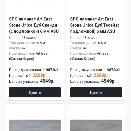
SPC ламинат Art East
SPC ламинат Art East
Stone Unica Дуб Сканди
Stone Unica Дуб Тесей (с
(с подложкой) 6 мм ASU
подложкой) 6 мм ASU
803
809
Класс:
43 класс
Класс:
43 класс
Толщина доски:
6 мм
Толщина доски:
6 мм
Фаска:
4x
Фаска:
4x
Производитель
Art East
Производитель
Art East
(Южная Корея)
(Южная Корея)
Площадь упаковки:
1.9872
м2
Площадь упаковки:
1.9872
м2
2289р.
2289р.
Цена за 1 м2:
Цена за 1 м2:
4549р.
4549р.
Цена за упаковку:
Цена за упаковку:
Купить
Купить