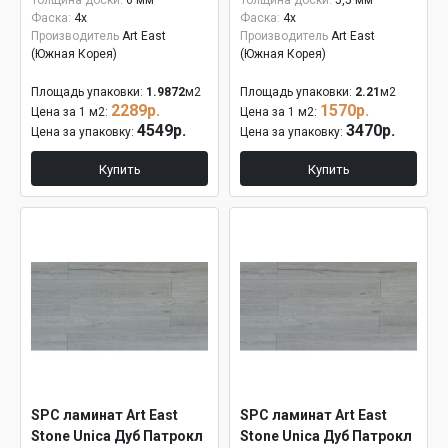
Толщина доски:
6 мм
Толщина доски:
5,5 мм
Фаска:
4x
Фаска:
4x
Производитель
Art East
Производитель
Art East
(Южная Корея)
(Южная Корея)
Площадь упаковки:
1.9872
м2
Площадь упаковки:
2.21
м2
2289р.
1570р.
Цена за 1 м2:
Цена за 1 м2:
4549р.
3470р.
Цена за упаковку:
Цена за упаковку:
Купить
Купить
SPC ламинат Art East
SPC ламинат Art East
Stone Unica Дуб Патрокл
Stone Unica Дуб Патрокл