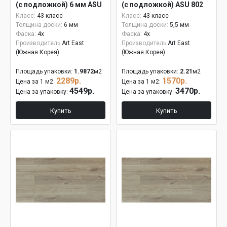
(с подложкой) 6 мм ASU
(с подложкой) ASU 802
802
Класс:
43 класс
Класс:
43 класс
Толщина доски:
6 мм
Толщина доски:
5,5 мм
Фаска:
4x
Фаска:
4x
Производитель
Art East
Производитель
Art East
(Южная Корея)
(Южная Корея)
Площадь упаковки:
1.9872
м2
Площадь упаковки:
2.21
м2
2289р.
1570р.
Цена за 1 м2:
Цена за 1 м2:
4549р.
3470р.
Цена за упаковку:
Цена за упаковку:
Купить
Купить