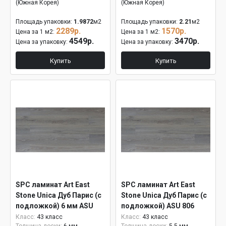
(Южная Корея)
(Южная Корея)
Площадь упаковки:
1.9872
м2
Площадь упаковки:
2.21
м2
2289р.
1570р.
Цена за 1 м2:
Цена за 1 м2:
4549р.
3470р.
Цена за упаковку:
Цена за упаковку:
Купить
Купить
SPC ламинат Art East
SPC ламинат Art East
Stone Unica Дуб Парис (с
Stone Unica Дуб Парис (с
подложкой) 6 мм ASU
подложкой) ASU 806
806
Класс:
43 класс
Класс:
43 класс