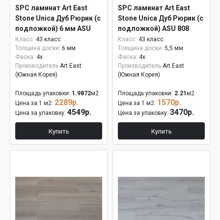
SPC ламинат Art East
SPC ламинат Art East
Stone Unica Дуб Рюрик (с
Stone Unica Дуб Рюрик (с
подложкой) 6 мм ASU
подложкой) ASU 808
808
Класс:
43 класс
Класс:
43 класс
Толщина доски:
6 мм
Толщина доски:
5,5 мм
Фаска:
4x
Фаска:
4x
Производитель
Art East
Производитель
Art East
(Южная Корея)
(Южная Корея)
Площадь упаковки:
1.9872
м2
Площадь упаковки:
2.21
м2
2289р.
1570р.
Цена за 1 м2:
Цена за 1 м2:
4549р.
3470р.
Цена за упаковку:
Цена за упаковку:
Купить
Купить