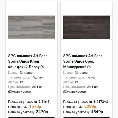
SPC ламинат Art East
SPC ламинат Art East
Stone Unica Клён
Stone Unica Орех
канадский Дерсу (с
Манжурский (с
подложкой) ASU 805
подложкой) 6 мм ASU
Класс:
43 класс
Класс:
43 класс
Толщина доски:
5,5 мм
Толщина доски:
6 мм
807
Фаска:
4x
Фаска:
4x
Производитель
Art East
Производитель
Art East
(Южная Корея)
(Южная Корея)
Площадь упаковки:
2.21
м2
Площадь упаковки:
1.9872
м2
1570р.
2289р.
Цена за 1 м2:
Цена за 1 м2:
3470р.
4549р.
Цена за упаковку:
Цена за упаковку: