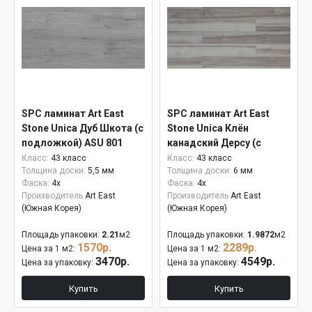
SPC ламинат Art East
SPC ламинат Art East
Stone Unica Дуб Шкота (с
Stone Unica Клён
подложкой) ASU 801
канадский Дерсу (с
подложкой) 6 мм ASU
Класс:
43 класс
Класс:
43 класс
Толщина доски:
5,5 мм
Толщина доски:
6 мм
805
Фаска:
4x
Фаска:
4x
Производитель
Art East
Производитель
Art East
(Южная Корея)
(Южная Корея)
Площадь упаковки:
2.21
м2
Площадь упаковки:
1.9872
м2
1570р.
2289р.
Цена за 1 м2:
Цена за 1 м2:
3470р.
4549р.
Цена за упаковку:
Цена за упаковку:
Купить
Купить