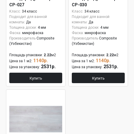
СР-027
СР-030
Класс:
34 класс
Класс:
34 класс
Подходит для ванной
Подходит для ванной
комнаты:
Да
комнаты:
Да
Толщина доски:
4 мм
Толщина доски:
4 мм
Фаска:
микрофаска
Фаска:
микрофаска
Производитель
Composite
Производитель
Composite
(Узбекистан)
(Узбекистан)
Площадь упаковки:
2.22
м2
Площадь упаковки:
2.22
м2
1140р.
1140р.
Цена за 1 м2:
Цена за 1 м2:
2531р.
2531р.
Цена за упаковку:
Цена за упаковку:
Купить
Купить