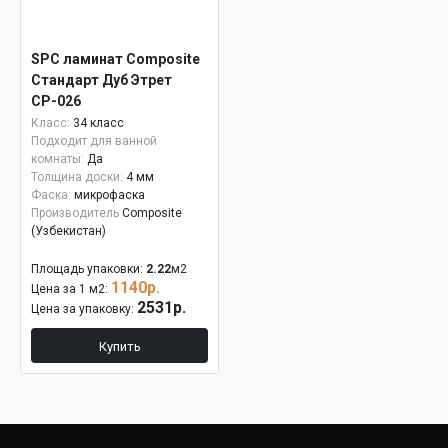
SPC ламинат Composite
Стандарт Дуб Этрет
СР-026
Класс:
34 класс
Подходит для ванной
комнаты:
Да
Толщина доски:
4 мм
Фаска:
микрофаска
Производитель
Composite
(Узбекистан)
Площадь упаковки:
2.22
м2
1140р.
Цена за 1 м2:
2531р.
Цена за упаковку:
Купить