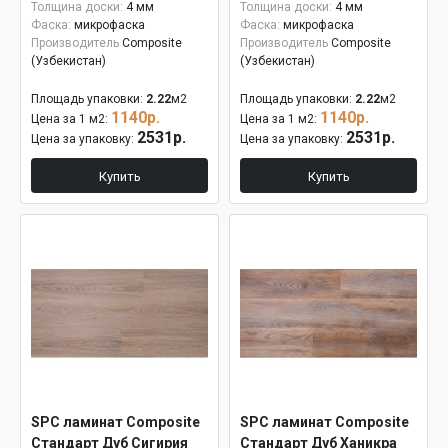
Толщина доски:
4 мм
Толщина доски:
4 мм
Фаска:
микрофаска
Фаска:
микрофаска
Производитель
Composite
Производитель
Composite
(Узбекистан)
(Узбекистан)
Площадь упаковки:
2.22
м2
Площадь упаковки:
2.22
м2
1140р.
1140р.
Цена за 1 м2:
Цена за 1 м2:
2531р.
2531р.
Цена за упаковку:
Цена за упаковку:
Купить
Купить
SPC ламинат Composite
SPC ламинат Composite
Стандарт Дуб Сигирия
Стандарт Дуб Ханикра