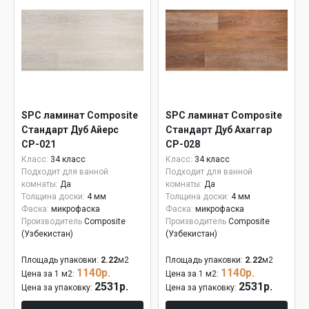
SPC ламинат Composite
SPC ламинат Composite
Стандарт Дуб Айерс
Стандарт Дуб Ахаггар
СР-021
СР-028
Класс:
34 класс
Класс:
34 класс
Подходит для ванной
Подходит для ванной
комнаты:
Да
комнаты:
Да
Толщина доски:
4 мм
Толщина доски:
4 мм
Фаска:
микрофаска
Фаска:
микрофаска
Производитель
Composite
Производитель
Composite
(Узбекистан)
(Узбекистан)
Площадь упаковки:
2.22
м2
Площадь упаковки:
2.22
м2
1140р.
1140р.
Цена за 1 м2:
Цена за 1 м2:
2531р.
2531р.
Цена за упаковку:
Цена за упаковку: