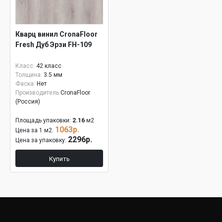
Кварц винил CronaFloor
Fresh Дуб Эрзи FH-109
Класс:
42 класс
Толщина:
3.5 мм
Фаска:
Нет
Производитель
CronaFloor
(Россия)
Площадь упаковки:
2.16
м2
1063р.
Цена за 1 м2:
2296р.
Цена за упаковку:
Купить