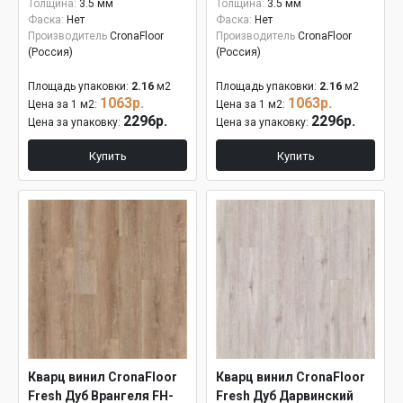
Толщина:
3.5 мм
Толщина:
3.5 мм
Фаска:
Нет
Фаска:
Нет
Производитель
CronaFloor
Производитель
CronaFloor
(Россия)
(Россия)
Площадь упаковки:
2.16
м2
Площадь упаковки:
2.16
м2
1063р.
1063р.
Цена за 1 м2:
Цена за 1 м2:
2296р.
2296р.
Цена за упаковку:
Цена за упаковку:
Купить
Купить
Кварц винил CronaFloor
Кварц винил CronaFloor
Fresh Дуб Врангеля FH-
Fresh Дуб Дарвинский