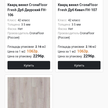
Кварц винил CronaFloor
Кварц винил CronaFloor
Fresh Дуб Даурский FH-
Fresh Дуб Кивач FH-107
106
Класс:
42 класс
Класс:
42 класс
Толщина:
3.5 мм
Толщина:
3.5 мм
Фаска:
Нет
Фаска:
Нет
Производитель
CronaFloor
Производитель
CronaFloor
(Россия)
(Россия)
Площадь упаковки:
2.16
м2
Площадь упаковки:
2.16
м2
1063р.
1063р.
Цена за 1 м2:
Цена за 1 м2:
2296р.
2296р.
Цена за упаковку:
Цена за упаковку:
Купить
Купить