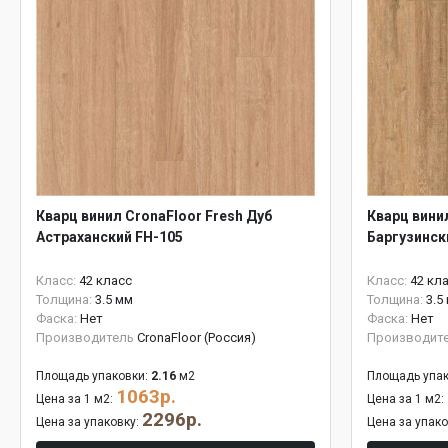
Кварц винил CronaFloor Fresh Дуб
Кварц вини
Астраханский FH-105
Баргузинск
Класс:
42 класс
Класс:
42 кл
Толщина:
3.5 мм
Толщина:
3.5
Фаска:
Нет
Фаска:
Нет
Производитель
CronaFloor (Россия)
Производит
Площадь упаковки:
2.16
м2
Площадь упак
1063р.
Цена за 1 м2:
Цена за 1 м2:
2296р.
Цена за упаковку:
Цена за упак