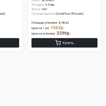
Класс:
42 класс
Толщина:
3.5 мм
Фаска:
Нет
сия)
Производитель
CronaFloor (Россия)
Площадь упаковки:
2.16
м2
1063р.
Цена за 1 м2:
2296р.
Цена за упаковку:
Купить