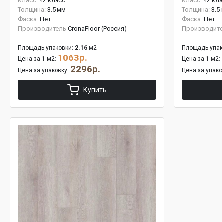
Класс:
42 класс
Класс:
42 кл
Толщина:
3.5 мм
Толщина:
3.5
Фаска:
Нет
Фаска:
Нет
Производитель
CronaFloor (Россия)
Производит
Площадь упаковки:
2.16
м2
Площадь упак
1063р.
Цена за 1 м2:
Цена за 1 м2:
2296р.
Цена за упаковку:
Цена за упак
Купить