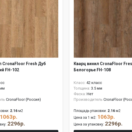
л CronaFloor Fresh Дуб
Кварц винил CronaFloor Fre
ий FH-102
Белогорье FH-108
асс
Класс:
42 класс
 мм
Толщина:
3.5 мм
Фаска:
Нет
ель
CronaFloor (Россия)
Производитель
CronaFloor (Рос
овки:
2.16
м2
Площадь упаковки:
2.16
м2
1063р.
1063р.
Цена за 1 м2:
2296р.
2296р.
овку:
Цена за упаковку: