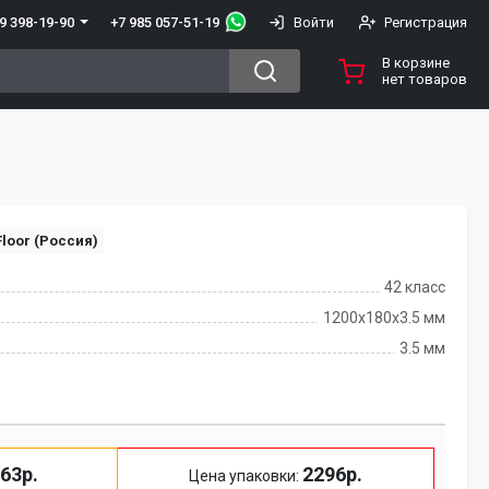
+7 985 057-51-19
9 398-19-90
Войти
Регистрация
В корзине
нет товаров
loor (Россия)
42 класс
1200х180х3.5 мм
3.5 мм
63р.
2296р.
Цена упаковки: