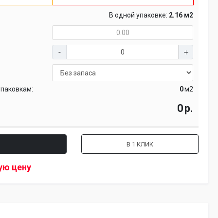
В одной упаковке:
2.16 м2
упаковкам:
м2
р.
В 1 КЛИК
ую цену