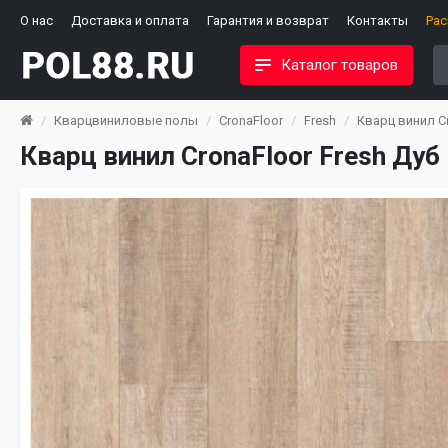
О нас
Доставка и оплата
Гарантия и возврат
Контакты
Ра
Каталог товаров
Кварцвиниловые полы
CronaFloor
Fresh
Кварц винил C
Кварц винил CronaFloor Fresh Ду