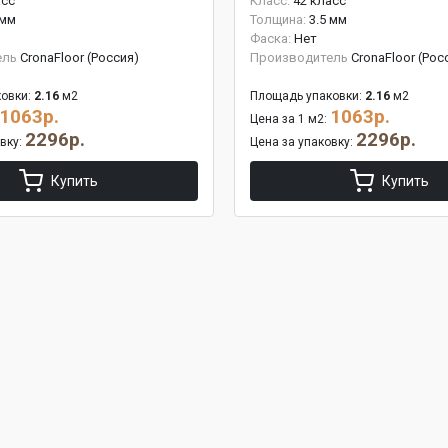
асс
Класс:
42 класс
 мм
Толщина:
3.5 мм
Фаска:
Нет
ель
CronaFloor (Россия)
Производитель
CronaFloor (Рос
овки:
2.16
м2
Площадь упаковки:
2.16
м2
1063р.
1063р.
Цена за 1 м2:
2296р.
2296р.
овку:
Цена за упаковку:
Купить
Купить