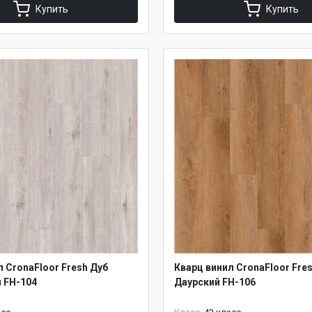
Купить
Купить
л CronaFloor Fresh Дуб
Кварц винил CronaFloor Fre
 FH-104
Даурский FH-106