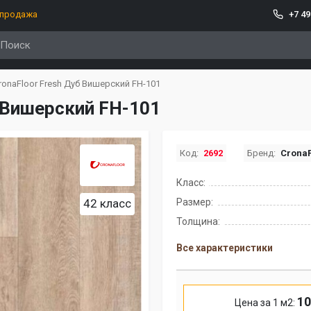
спродажа
+7 49
ronaFloor Fresh Дуб Вишерский FH-101
б Вишерский FH-101
Код:
2692
Бренд:
CronaF
Класс:
42 класс
Размер:
Толщина:
Все характеристики
10
Цена за 1 м2: