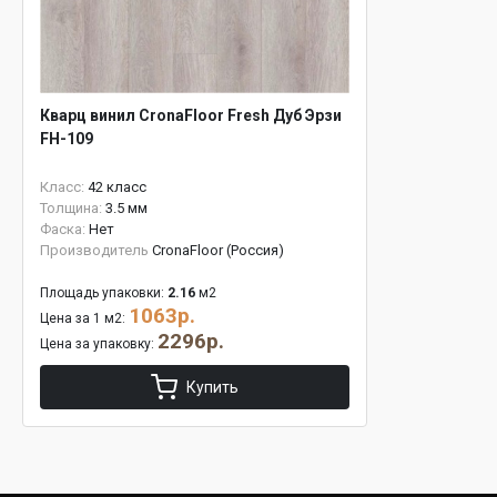
Кварц винил CronaFloor Fresh Дуб Эрзи
FH-109
Класс:
42 класс
Толщина:
3.5 мм
Фаска:
Нет
Производитель
CronaFloor (Россия)
Площадь упаковки:
2.16
м2
1063р.
Цена за 1 м2:
2296р.
Цена за упаковку:
Купить