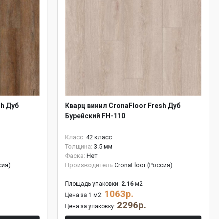
sh Дуб
Кварц винил CronaFloor Fresh Дуб
Бурейский FH-110
Класс:
42 класс
Толщина:
3.5 мм
Фаска:
Нет
сия)
Производитель
CronaFloor (Россия)
Площадь упаковки:
2.16
м2
1063р.
Цена за 1 м2:
2296р.
Цена за упаковку: