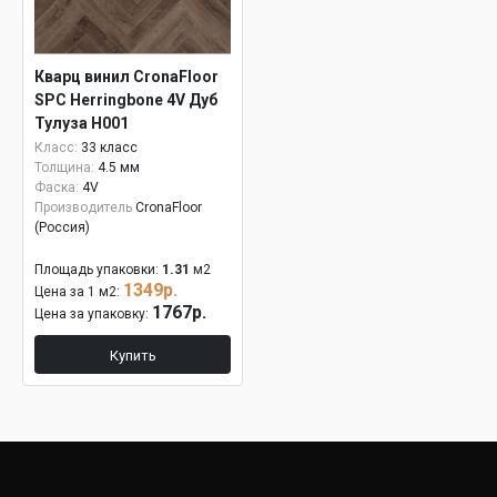
Кварц винил CronaFloor
SPC Herringbone 4V Дуб
Тулуза H001
Класс:
33 класс
Толщина:
4.5 мм
Фаска:
4V
Производитель
CronaFloor
(Россия)
Площадь упаковки:
1.31
м2
1349р.
Цена за 1 м2:
1767р.
Цена за упаковку:
Купить