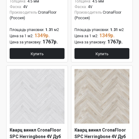
Толщина:
4.5 мм
Толщина:
4.5 мм
Фаска:
4V
Фаска:
4V
Производитель
CronaFloor
Производитель
CronaFloor
(Россия)
(Россия)
Площадь упаковки:
1.31
м2
Площадь упаковки:
1.31
м2
1349р.
1349р.
Цена за 1 м2:
Цена за 1 м2:
1767р.
1767р.
Цена за упаковку:
Цена за упаковку:
Купить
Купить
Кварц винил CronaFloor
Кварц винил CronaFloor
SPC Herringbone 4V Дуб
SPC Herringbone 4V Дуб