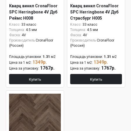
Кварц винил CronaFloor
Кварц винил CronaFloor
SPC Herringbone 4V Дуб
SPC Herringbone 4V Дуб
Реймс H008
Страсбург H005
Класс:
33 класс
Класс:
33 класс
Толщина:
4.5 мм
Толщина:
4.5 мм
Фаска:
4V
Фаска:
4V
Производитель
CronaFloor
Производитель
CronaFloor
(Россия)
(Россия)
Площадь упаковки:
1.31
м2
Площадь упаковки:
1.31
м2
1349р.
1349р.
Цена за 1 м2:
Цена за 1 м2:
1767р.
1767р.
Цена за упаковку:
Цена за упаковку:
Купить
Купить