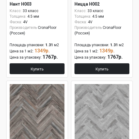
Нант H003
Ницца H002
Класс:
33 класс
Класс:
33 класс
Толщина:
4.5 мм
Толщина:
4.5 мм
Фаска:
4V
Фаска:
4V
Производитель
CronaFloor
Производитель
CronaFloor
(Россия)
(Россия)
Площадь упаковки:
1.31
м2
Площадь упаковки:
1.31
м2
1349р.
1349р.
Цена за 1 м2:
Цена за 1 м2:
1767р.
1767р.
Цена за упаковку:
Цена за упаковку:
Купить
Купить