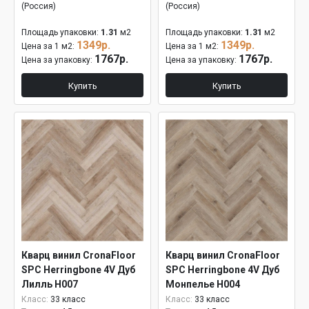
(Россия)
(Россия)
Площадь упаковки:
1.31
м2
Площадь упаковки:
1.31
м2
1349р.
1349р.
Цена за 1 м2:
Цена за 1 м2:
1767р.
1767р.
Цена за упаковку:
Цена за упаковку:
Купить
Купить
Кварц винил CronaFloor
Кварц винил CronaFloor
SPC Herringbone 4V Дуб
SPC Herringbone 4V Дуб
Лилль H007
Монпелье H004
Класс:
33 класс
Класс:
33 класс