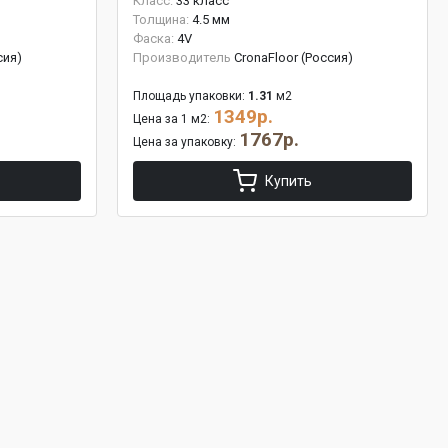
Класс:
33 класс
Толщина:
4.5 мм
Фаска:
4V
сия)
Производитель
CronaFloor (Россия)
Площадь упаковки:
1.31
м2
1349р.
Цена за 1 м2:
1767р.
Цена за упаковку:
Купить