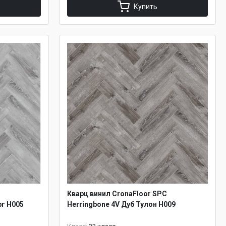
Купить
Кварц винил CronaFloor SPC
рг H005
Herringbone 4V Дуб Тулон H009