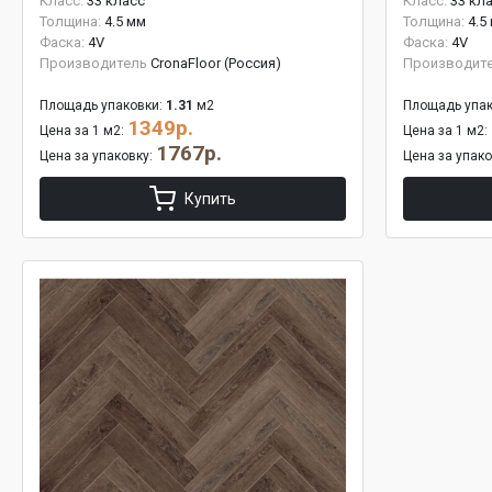
Класс:
33 класс
Класс:
33 кл
Толщина:
4.5 мм
Толщина:
4.5
Фаска:
4V
Фаска:
4V
Производитель
CronaFloor (Россия)
Производит
Площадь упаковки:
1.31
м2
Площадь упак
1349р.
Цена за 1 м2:
Цена за 1 м2:
1767р.
Цена за упаковку:
Цена за упак
Купить