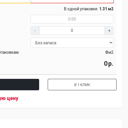
В одной упаковке:
1.31 м2
упаковкам:
м2
р.
В 1 КЛИК
ую цену