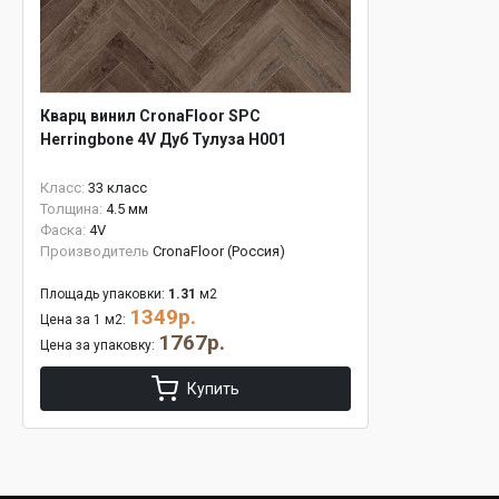
Кварц винил CronaFloor SPC
Herringbone 4V Дуб Тулуза H001
Класс:
33 класс
Толщина:
4.5 мм
Фаска:
4V
Производитель
CronaFloor (Россия)
Площадь упаковки:
1.31
м2
1349р.
Цена за 1 м2:
1767р.
Цена за упаковку:
Купить