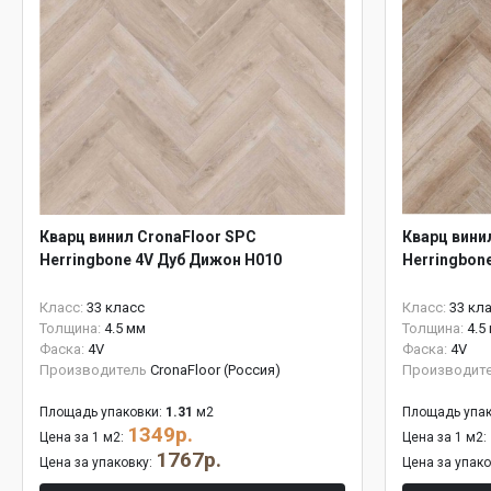
Кварц винил CronaFloor SPC
Кварц вини
Herringbone 4V Дуб Дижон H010
Herringbon
Класс:
33 класс
Класс:
33 кл
Толщина:
4.5 мм
Толщина:
4.5
Фаска:
4V
Фаска:
4V
Производитель
CronaFloor (Россия)
Производит
Площадь упаковки:
1.31
м2
Площадь упак
1349р.
Цена за 1 м2:
Цена за 1 м2:
1767р.
Цена за упаковку:
Цена за упак