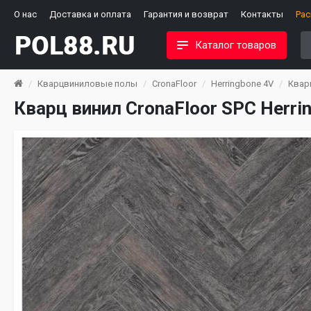
О нас
Доставка и оплата
Гарантия и возврат
Контакты
Ра
Каталог товаров
Кварцвиниловые полы
CronaFloor
Herringbone 4V
Кварц
Кварц винил CronaFloor SPC Herri