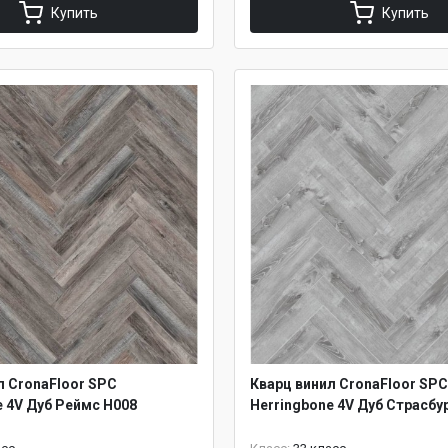
Купить
Купить
л CronaFloor SPC
Кварц винил CronaFloor SPC
e 4V Дуб Реймс H008
Herringbone 4V Дуб Страсбу