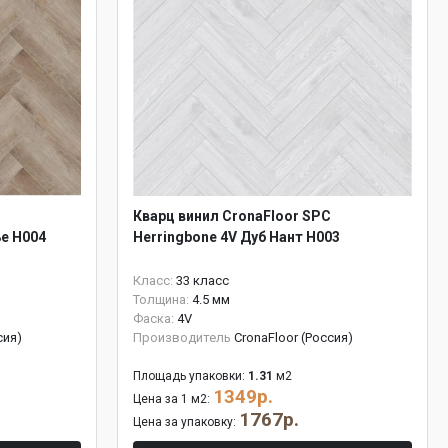
Кварц винил CronaFloor SPC
ье H004
Herringbone 4V Дуб Нант H003
Класс:
33 класс
Толщина:
4.5 мм
Фаска:
4V
сия)
Производитель
CronaFloor (Россия)
Площадь упаковки:
1.31
м2
1349р.
Цена за 1 м2:
1767р.
Цена за упаковку: