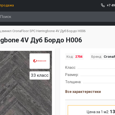
спродажа
+7 49
 винил CronaFloor SPC Herringbone 4V Дуб Бордо H006
ngbone 4V Дуб Бордо H006
Код:
2704
Бренд:
CronaF
Класс:
33 класс
Размер:
Толщина:
Все характеристики
13
Цена за 1 м2: