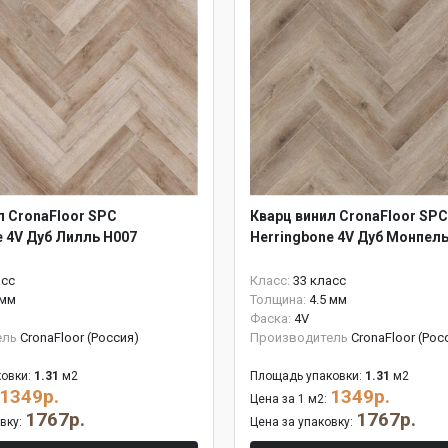
л CronaFloor SPC
Кварц винил CronaFloor SPC
e 4V Дуб Лилль H007
Herringbone 4V Дуб Монпел
асс
Класс:
33 класс
 мм
Толщина:
4.5 мм
Фаска:
4V
ель
CronaFloor (Россия)
Производитель
CronaFloor (Рос
овки:
1.31
м2
Площадь упаковки:
1.31
м2
1349р.
1349р.
Цена за 1 м2:
1767р.
1767р.
овку:
Цена за упаковку: