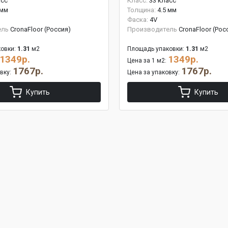
асс
Класс:
33 класс
 мм
Толщина:
4.5 мм
Фаска:
4V
ель
CronaFloor (Россия)
Производитель
CronaFloor (Рос
овки:
1.31
м2
Площадь упаковки:
1.31
м2
1349р.
1349р.
Цена за 1 м2:
1767р.
1767р.
овку:
Цена за упаковку:
Купить
Купить