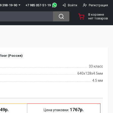
+7 985 057-51-19
9 398-19-90
Войти
Регистрация
В корзине
нет товаров
loor (Россия)
33 класс
640х128х4.5мм
4.5 мм
49р.
1767р.
Цена упаковки: