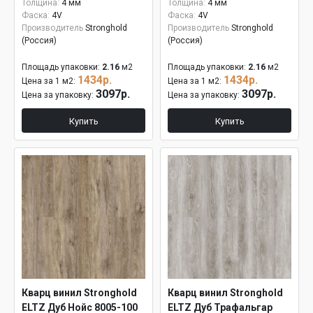
Толщина:
4 мм
Толщина:
4 мм
Фаска:
4V
Фаска:
4V
Производитель
Stronghold
Производитель
Stronghold
(Россия)
(Россия)
Площадь упаковки:
2.16
м2
Площадь упаковки:
2.16
м2
1434р.
1434р.
Цена за 1 м2:
Цена за 1 м2:
3097р.
3097р.
Цена за упаковку:
Цена за упаковку:
Купить
Купить
Кварц винил Stronghold
Кварц винил Stronghold
ELTZ Дуб Нойс 8005-100
ELTZ Дуб Трафальгар