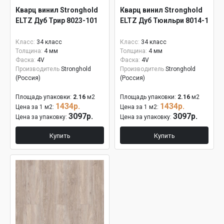
Кварц винил Stronghold
Кварц винил Stronghold
ELTZ Дуб Трир 8023-101
ELTZ Дуб Тюильри 8014-1
Класс:
34 класс
Класс:
34 класс
Толщина:
4 мм
Толщина:
4 мм
Фаска:
4V
Фаска:
4V
Производитель
Stronghold
Производитель
Stronghold
(Россия)
(Россия)
Площадь упаковки:
2.16
м2
Площадь упаковки:
2.16
м2
1434р.
1434р.
Цена за 1 м2:
Цена за 1 м2:
3097р.
3097р.
Цена за упаковку:
Цена за упаковку:
Купить
Купить