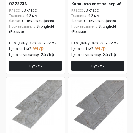
07 23736
Калаката светло-серый
01 23731
Класс:
33 класс
Класс:
33 класс
Толщина:
4.2 мм
Толщина:
4.2 мм
Фаска:
Оптическая фаска
Фаска:
Оптическая фаска
Производитель
Stronghold
Производитель
Stronghold
(Россия)
(Россия)
Площадь упаковки:
2.72
м2
Площадь упаковки:
2.72
м2
947р.
947р.
Цена за 1 м2:
Цена за 1 м2:
2576р.
2576р.
Цена за упаковку:
Цена за упаковку:
Купить
Купить