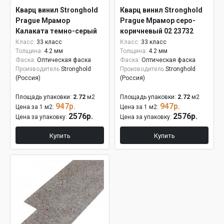
Кварц винил Stronghold
Кварц винил Stronghold
Prague Мрамор
Prague Мрамор серо-
Калаката темно-серый
коричневый 02 23732
12 23739
Класс:
33 класс
Класс:
33 класс
Толщина:
4.2 мм
Толщина:
4.2 мм
Фаска:
Оптическая фаска
Фаска:
Оптическая фаска
Производитель
Stronghold
Производитель
Stronghold
(Россия)
(Россия)
Площадь упаковки:
2.72
м2
Площадь упаковки:
2.72
м2
947р.
947р.
Цена за 1 м2:
Цена за 1 м2:
2576р.
2576р.
Цена за упаковку:
Цена за упаковку:
Купить
Купить