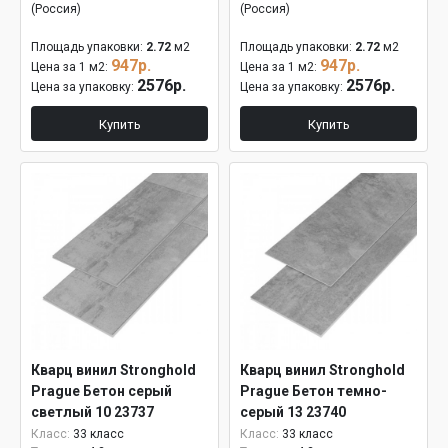
(Россия)
(Россия)
Площадь упаковки:
2.72
м2
Площадь упаковки:
2.72
м2
947р.
947р.
Цена за 1 м2:
Цена за 1 м2:
2576р.
2576р.
Цена за упаковку:
Цена за упаковку:
Купить
Купить
Кварц винил Stronghold
Кварц винил Stronghold
Prague Бетон серый
Prague Бетон темно-
светлый 10 23737
серый 13 23740
Класс:
33 класс
Класс:
33 класс