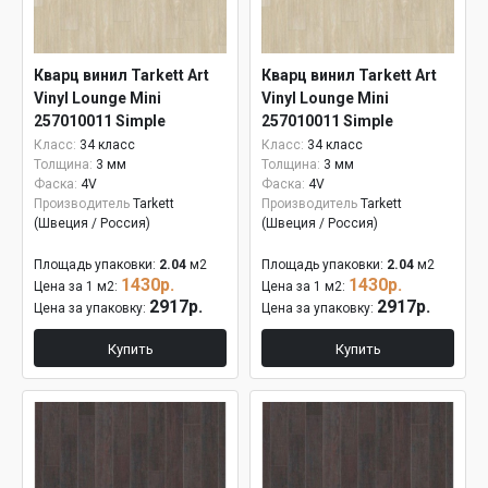
Кварц винил Tarkett Art
Кварц винил Tarkett Art
Vinyl Lounge Mini
Vinyl Lounge Mini
257010011 Simple
257010011 Simple
Класс:
34 класс
Класс:
34 класс
Толщина:
3 мм
Толщина:
3 мм
Фаска:
4V
Фаска:
4V
Производитель
Tarkett
Производитель
Tarkett
(Швеция / Россия)
(Швеция / Россия)
Площадь упаковки:
2.04
м2
Площадь упаковки:
2.04
м2
1430р.
1430р.
Цена за 1 м2:
Цена за 1 м2:
2917р.
2917р.
Цена за упаковку:
Цена за упаковку:
Купить
Купить