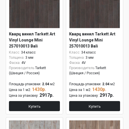
Кварц винил Tarkett Art
Кварц винил Tarkett Art
Vinyl Lounge Mini
Vinyl Lounge Mini
257010013 Bali
257010013 Bali
Класс:
34 класс
Класс:
34 класс
Толщина:
3 мм
Толщина:
3 мм
Фаска:
4V
Фаска:
4V
Производитель
Tarkett
Производитель
Tarkett
(Швеция / Россия)
(Швеция / Россия)
Площадь упаковки:
2.04
м2
Площадь упаковки:
2.04
м2
1430р.
1430р.
Цена за 1 м2:
Цена за 1 м2:
2917р.
2917р.
Цена за упаковку:
Цена за упаковку:
Купить
Купить